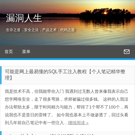
漏洞人生
生存之道，安全之法，产品之术，代码之器
首页
菜单
可能是网上最易懂的SQL手工注入教程【个人笔记精华整
理】
我是技术不高，但我能带你入门 我遇到过无数人曾来像我表示自己
想学网络安全，走了很多弯路，求师被骗过很多钱。 这样的人我没
办法帮助太多，限于时间精力与能力，帮得了1个帮不了100个，再
说我也不是昔日的雷锋了。 如今我也基本上不做渗透了，回过头看
到几年前自己笔记中有一些注入…
继续阅读 »