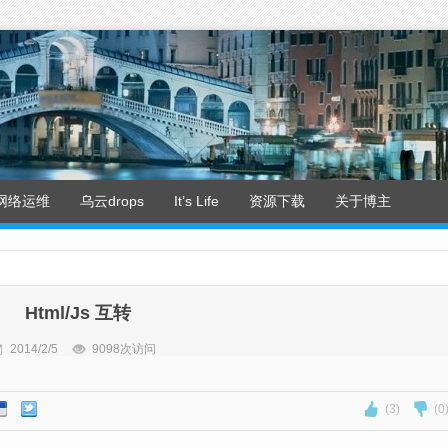
网络运维
乌云drops
It’s Life
资源下载
关于博主
Html/Js 互转
2014/2/5
9098次访问
(3)
(0