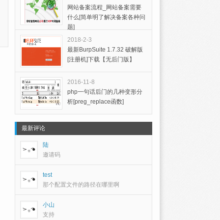
网站备案流程_网站备案需要
什么[简单明了解决备案各种问
题]
2018-2-3
最新BurpSuite 1.7.32 破解版
[注册机]下载【无后门版】
2016-11-8
php一句话后门的几种变形分
析[preg_replace函数]
最新评论
陆
邀请码
test
那个配置文件的路径在哪里啊
小山
支持