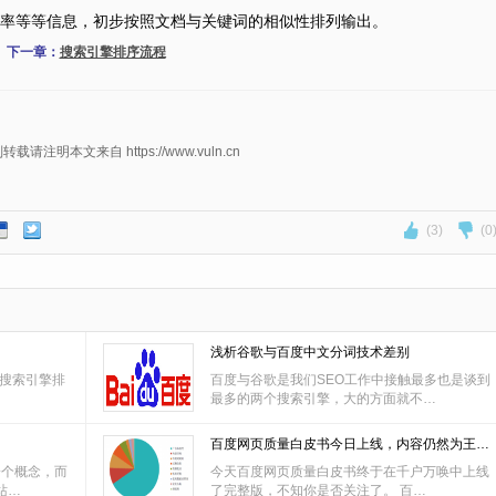
率等等信息，初步按照文档与关键词的相似性排列输出。
下一章：
搜索引擎排序流程
明本文来自 https://www.vuln.cn
(3)
(0
浅析谷歌与百度中文分词技术差别
 搜索引擎排
百度与谷歌是我们SEO工作中接触最多也是谈到
最多的两个搜索引擎，大的方面就不…
百度网页质量白皮书今日上线，内容仍然为王…
一个概念，而
今天百度网页质量白皮书终于在千户万唤中上线
站…
了完整版，不知你是否关注了。 百…