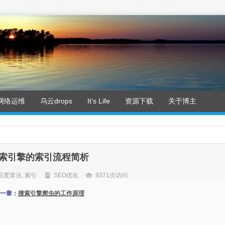
网络运维
乌云drops
It’s Life
资源下载
关于博主
索引擎的索引流程简析
百度算法
,
索引
SEO优化
9371次访问
一章：
搜索引擎爬虫的工作原理