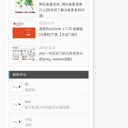
网站备案流程_网站备案需要
什么[简单明了解决备案各种问
题]
2018-2-3
最新BurpSuite 1.7.32 破解版
[注册机]下载【无后门版】
2016-11-8
php一句话后门的几种变形分
析[preg_replace函数]
最新评论
陆
邀请码
test
那个配置文件的路径在哪里啊
小山
支持