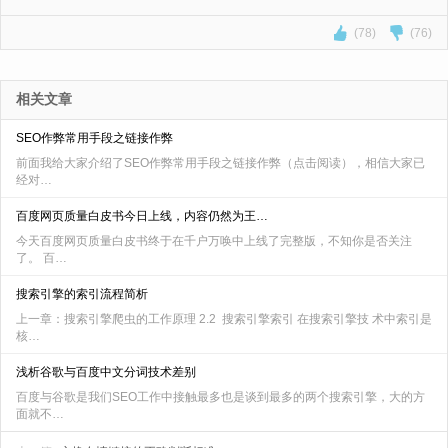
(78)
(76)
相关文章
SEO作弊常用手段之链接作弊
前面我给大家介绍了SEO作弊常用手段之链接作弊（点击阅读），相信大家已
经对…
百度网页质量白皮书今日上线，内容仍然为王…
今天百度网页质量白皮书终于在千户万唤中上线了完整版，不知你是否关注
了。 百…
搜索引擎的索引流程简析
上一章：搜索引擎爬虫的工作原理 2.2 搜索引擎索引 在搜索引擎技 术中索引是
核…
浅析谷歌与百度中文分词技术差别
百度与谷歌是我们SEO工作中接触最多也是谈到最多的两个搜索引擎，大的方
面就不…