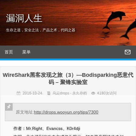
漏洞人生
生存之道，安全之法，产品之术，代码之器
首页
菜单
WireShark黑客发现之旅（3）—Bodisparking恶意代
码 – 聚锋实验室
2016-10-24
乌云drops - 永久存档
4180次访问
原文地址:
http://drops.wooyun.org/tips/7300
作者：Mr.Right、Evancss、K0r4dji