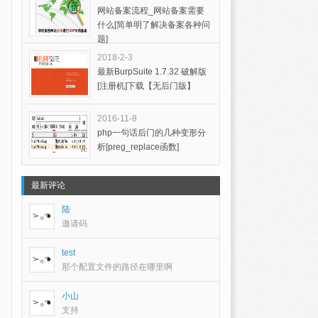
网站备案流程_网站备案需要
什么[简单明了解决备案各种问
题]
2018-2-3
最新BurpSuite 1.7.32 破解版
[注册机]下载【无后门版】
2016-11-8
php一句话后门的几种变形分
析[preg_replace函数]
最新评论
陆
邀请码
test
那个配置文件的路径在哪里啊
小山
支持