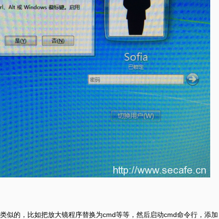
类似的，比如把放大镜程序替换为cmd等等，然后启动cmd命令行，添加