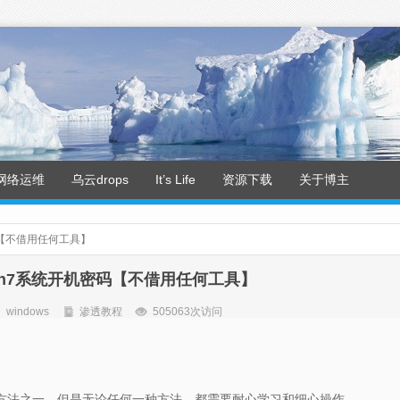
网络运维
乌云drops
It’s Life
资源下载
关于博主
码【不借用任何工具】
in7系统开机密码【不借用任何工具】
windows
渗透教程
505063次访问
是方法之一，但是无论任何一种方法，都需要耐心学习和细心操作。