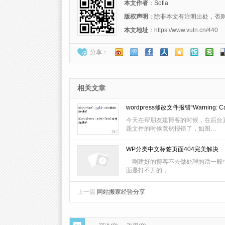
本文作者
：
Sofia
版权声明
：除非本文有注明出处，否则转载请注
本文地址
：https://www.vuln.cn/440
分享：
相关文章
wordpress修改文件报错“Warning: Can
今天在帮朋友建博客的时候，在后台
题文件的时候竟然报错了，如图…
WP分类中文标签页面404完美解决
刚建好的博客不去做处理的话一般
面是打不开的，…
上一篇
网站搬家经验分享