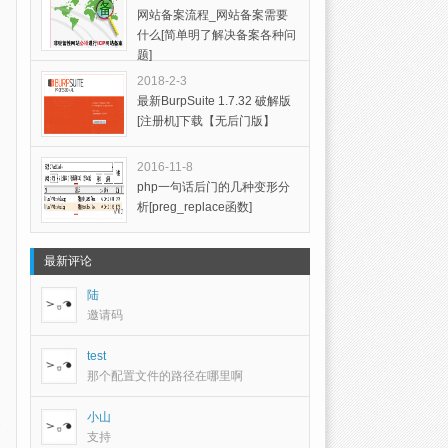
网站备案流程_网站备案需要
什么[简单明了解决备案各种问
题]
2018-2-3
最新BurpSuite 1.7.32 破解版
[注册机]下载【无后门版】
2016-11-8
php一句话后门的几种变形分
析[preg_replace函数]
最新评论
陆
邀请码
test
那个配置文件的路径在哪里啊
小山
支持