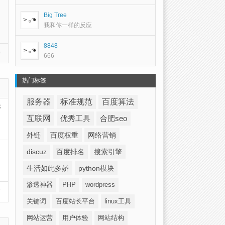
Big Tree
我和你一样的反应
8848
)
666
热门标签
服务器
标准规范
百度算法
不…
互联网
优秀工具
合肥seo
外链
百度权重
网络营销
discuz
百度排名
搜索引擎
生活如此多娇
python模块
渗透神器
PHP
wordpress
篇
关键词
百度站长平台
linux工具
网站运营
用户体验
网站结构