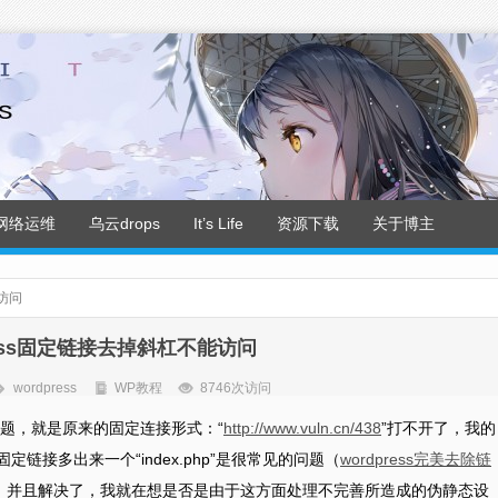
网络运维
乌云drops
It’s Life
资源下载
关于博主
能访问
ress固定链接去掉斜杠不能访问
wordpress
WP教程
8746次访问
题，就是原来的固定连接形式：“
http://www.vuln.cn/438
”打不开了，我的
固定链接多出来一个“index.php”是很常见的问题（
wordpress完美去除链
，并且解决了，我就在想是否是由于这方面处理不完善所造成的伪静态设