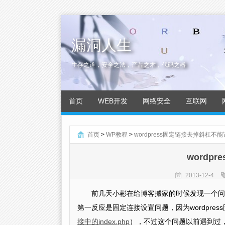
漏洞人生
生存之道，安全之法，产品之术，代码之器
首页
WEB开发
网络安全
互联网
首页
>
WP教程
>
wordpress固定链接去掉斜杠不
wordp
2013-12-4
前几天小彬在给博客搬家的时候发现一个问
第一反应是固定连接设置问题，因为wordpress
接中的index.php
），不过这个问题以前遇到过