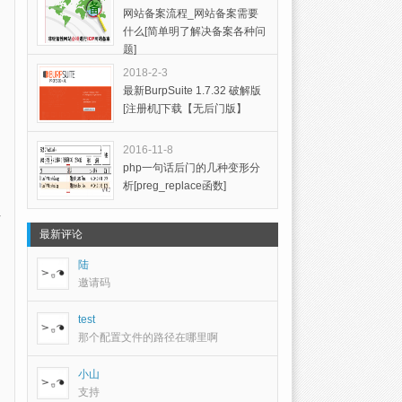
网站备案流程_网站备案需要
什么[简单明了解决备案各种问
题]
2018-2-3
最新BurpSuite 1.7.32 破解版
[注册机]下载【无后门版】
2016-11-8
php一句话后门的几种变形分
析[preg_replace函数]
最新评论
陆
邀请码
test
那个配置文件的路径在哪里啊
小山
支持