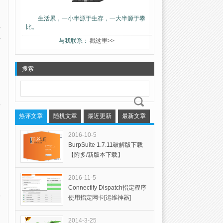
生活累，一小半源于生存，一大半源于攀
比。
语
与我联系：
戳这里>>
搜索
热评文章
随机文章
最近更新
最新文章
2016-10-5
BurpSuite 1.7.11破解版下载
【附多/新版本下载】
2016-11-5
Connectify Dispatch指定程序
使用指定网卡[运维神器]
2014-3-25