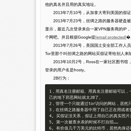
他的真名并且用的真实地址。
2013年7月10号，从加拿大寄到美国的假
2013年7月23号，丝绸之路的服务器硬盘被
显示，最近几次登录来自一家VPN服务商的IP，根据服务
个网吧。并且根据Google提
[email protected]
�
2013年7月26号，美国国土安全部工作
Tor里那个叫丝绸之路的网站买假证寄给别人来
2013年10月2号，Ross在一家社区图
登录的用户名是frosty。
2B行为：
1，用真名注册邮箱。用真名注册邮箱可以，
己的地下邪恶网站就太2B了。  

2，管理一个只能通过tor访问的网站，居然只用
3，在丝绸之路服务器中用了自己正在用或者曾经
4, 买假证没关系，假证上用自己的真实照片并
5, 第一次被查水表的时候不打自招……  
