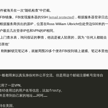
证件被海关在一次“随机检查”中拦截。
FBI镜像。FBI发现服务器的SSH
[email protected]
，根据服务器登录日志
商供出的源IP，位置在Ross William Ulbricht住处旁边500米的
户最后几次登录IP也和VPN的IP相同。
人员上门查水表，询问假证的事情，他说是被人陷害的，因为 “任何人都能去
陷害他”
书馆，刚刚解锁完笔记本，就被周围20多个便衣FBI按到墙上逮捕。笔记本里他
一般都用来以真实身份对外公开交流。但是用这个邮箱注册帐号宣传自
了一层VPN。  

使用过的用户名等信息，比如frosty。  

且寄到自己家的地址……呵呵……  
