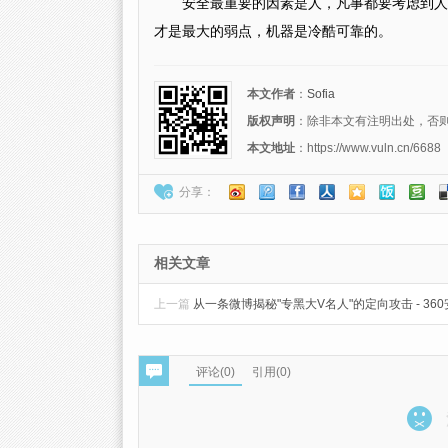
安全最重要的因素是人，凡事都要考虑到人
才是最大的弱点，机器是冷酷可靠的。
本文作者
：
Sofia
版权声明
：除非本文有注明出处，否则转载请注
本文地址
：https://www.vuln.cn/6688
分享：
相关文章
上一篇
从一条微博揭秘"专黑大V名人"的定向攻击 - 36
评论(
0
)
引用(0)