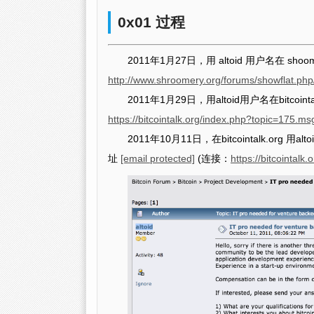
0x01 过程
2011年1月27日，用 altoid 用户名在 s
http://www.shroomery.org/forums/showflat.p
2011年1月29日，用altoid用户名在bit
https://bitcointalk.org/index.php?topic=175
2011年10月11日，在bitcointalk.o
址
[email protected]
(连接：
https://bitcointalk