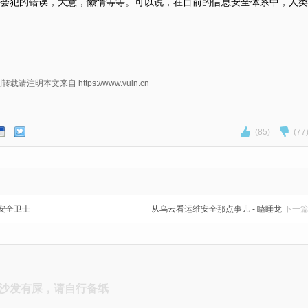
会犯的错误，大意，懒惰等等。可以说，在目前的信息安全体系中，人类
明本文来自 https://www.vuln.cn
(85)
(77
0安全卫士
从乌云看运维安全那点事儿 - 瞌睡龙
下一
沙发有屎，请自行备纸