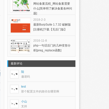
网站备案流程_网站备案需要
什么[简单明了解决备案各种问
题]
2018-2-3
最新BurpSuite 1.7.32 破解版
[注册机]下载【无后门版】
2016-11-8
php一句话后门的几种变形分
析[preg_replace函数]
最新评论
陆
邀请码
test
那个配置文件的路径在哪里啊
小山
支持