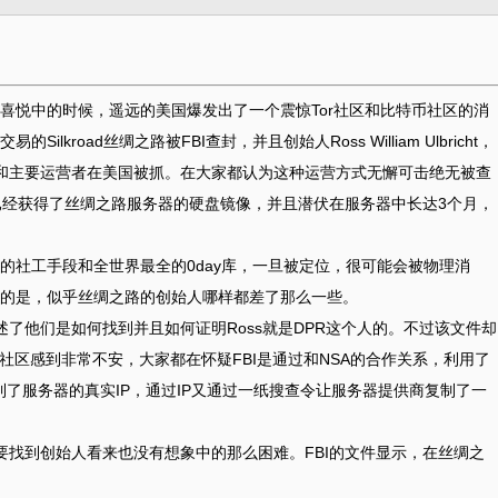
长假喜悦中的时候，遥远的美国爆发出了一个震惊Tor社区和比特币社区的消
易的Silkroad丝绸之路被FBI查封，并且创始人Ross William Ulbricht，
的网站管理员和主要运营者在美国被抓。在大家都认为这种运营方式无懈可击绝无被查
就已经获得了丝绸之路服务器的硬盘镜像，并且潜伏在服务器中长达3个月，
的社工手段和全世界最全的0day库，一旦被定位，很可能会被物理消
的是，似乎丝绸之路的创始人哪样都差了那么一些。
述了他们是如何找到并且如何证明Ross就是DPR这个人的。不过该文件却
Tor社区感到非常不安，大家都在怀疑FBI是通过和NSA的合作关系，利用了
到了服务器的真实IP，通过IP又通过一纸搜查令让服务器提供商复制了一
要找到创始人看来也没有想象中的那么困难。FBI的文件显示，在丝绸之