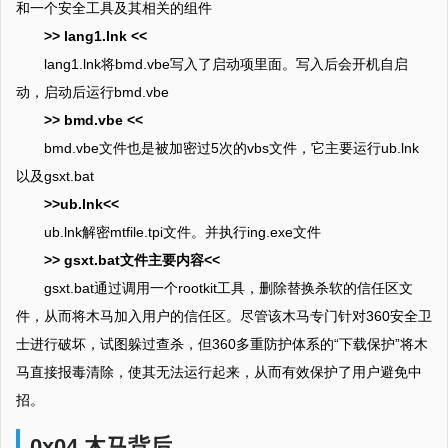
和一个安全工具及其相关的组件
>> lang1.lnk <<
lang1.lnk将bmd.vbe写入了启动项里面。写入后会开机自启
动，启动后运行bmd.vbe
>> bmd.vbe <<
bmd.vbe文件也是被加密过5次的vbs文件，它主要运行ub.lnk
以及gsxt.bat
>>ub.lnk<<
ub.lnk解密mtfile.tpi文件。并执行ing.exe文件
>> gsxt.bat文件主要内容<<
gsxt.bat通过调用一个rootkit工具，删除替换杀软的信任区文
件，从而将木马加入用户的信任区。尽管该木马专门针对360安全卫
士进行破坏，试图躲过查杀，但360多重防护体系的“下载保护”将木
马直接报毒清除，使其无法运行起来，从而有效保护了用户避免中
招。
0x04 木马背后