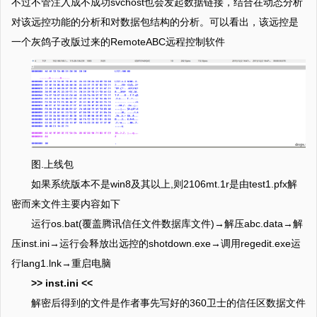
不过不管注入成不成功svchost也会发起数据链接，结合在动态分析
对该远控功能的分析和对数据包结构的分析。可以看出，该远控是
一个灰鸽子改版过来的RemoteABC远程控制软件
图.上线包
如果系统版本不是win8及其以上,则2106mt.1r是由test1.pfx解
密而来文件主要内容如下
运行os.bat(覆盖腾讯信任文件数据库文件)→解压abc.data→解
压inst.ini→运行会释放出远控的shotdown.exe→调用regedit.exe运
行lang1.lnk→重启电脑
>> inst.ini <<
解密后得到的文件是作者事先写好的360卫士的信任区数据文件