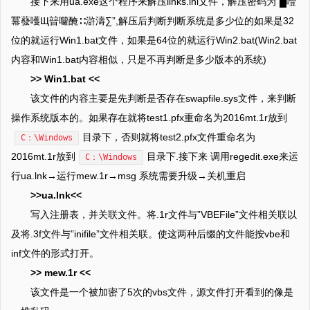
接下来用ua.exe这个程序来解压links.ini文件，解压密码为”█噎
冪蕟嚄Щ暜囖醃∷滸濤∑”,解压后判断判断系统是多少位的如果是32
位的就运行Win1.bat文件，如果是64位的就运行Win2.bat(Win2.bat
内容和Win1.bat内容相似，只是不再判断是多少版本的系统)
>> Win1.bat <<
该文件的内容主要是先判断是否存在swapfile.sys文件，来判断
操作系统版本的。如果存在就将test1.pfx重命名为2016mt.1r放到
目录下，否则就将test2.pfx文件重命名为
C：\Windows
2016mt.1r放到
目录下.接下来 调用regedit.exe来运
C：\Windows
行ua.lnk→运行mew.1r→msg 系统需要升级→关机重启
>>ua.lnk<<
写入注册表，并关联文件。将.1r文件与”VBEFile”文件相关联以
及将.3f文件与”inifile”文件相关联。使这两种后缀的文件能按vbe和
inf文件的形式打开。
>> mew.1r <<
该文件是一个被加密了5次的vbs文件，源文件打开看到的像是