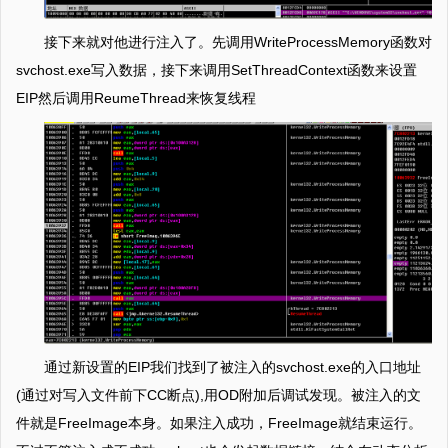
接下来就对他进行注入了。先调用WriteProcessMemory函数对
svchost.exe写入数据，接下来调用SetThreadContext函数来设置
EIP然后调用ReumeThread来恢复线程
通过新设置的EIP我们找到了被注入的svchost.exe的入口地址
(通过对写入文件前下CC断点),用OD附加后调试发现。被注入的文
件就是FreeImage本身。如果注入成功，FreeImage就结束运行。