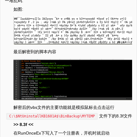
一堆乱码.
如图:
最后解密到的脚本内容
解密后的vbs文件的主要功能就是模拟鼠标去点击运行
文件下的8.3f文件
C:\$NtUninstallKB1601A$\BinBackup\MYTEMP
>> 8.3f <<
在RunOnceEx下写入了一个注册表，开机时就启动