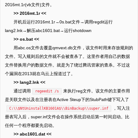
2016mt.1r(vb文件)文件。
>> 2016mt.1r <<
开机后运行2016mt.1r→0s.bat文件→调用regdit运行
lang2.lnk→解压abc1601.bat→运行shotdown
>> os.bat <<
用abc.os文件去覆盖qmvext.db文件，该文件时用来存放规则的
文件。写入规则后的文件就不会被查杀了。这里作者用自己的数据
文件替换用户的数据文件。就是为了绕过腾讯管家的查杀。不过这
个漏洞在2013就在乌云上报道过了。
>> lang2.lnk <<
通过调用
来执行reg文件。该文件的主要作用
regeedit /s
是关联文件以及在注册表在Active Steup下的StubPath键下写入了
，写入注
C:\\$NtUninstallKB1601A$\\BinBackup\\super.inf
册表写入后，super.inf文件会在操作系统启动后第一时间启动。比
任何一个程序都要先启动。
>> abc1601.dat <<