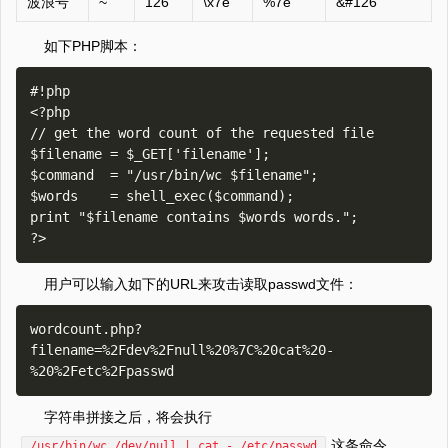
波浪号
~
126
\x7e
%7e
&#126
如下PHP脚本：
#!php

<?php

// get the word count of the requested file

$filename = $_GET['filename'];

$command  = "/usr/bin/wc $filename";

$words    = shell_exec($command);

print "$filename contains $words words.";

用户可以输入如下的URL来攻击读取passwd文件：
wordcount.php?
filename=%2Fdev%2Fnull%20%7C%20cat%20-
字符串拼接之后，将会执行
这条命令
/usr/bin/wc /dev/null | cat - /etc/passwd