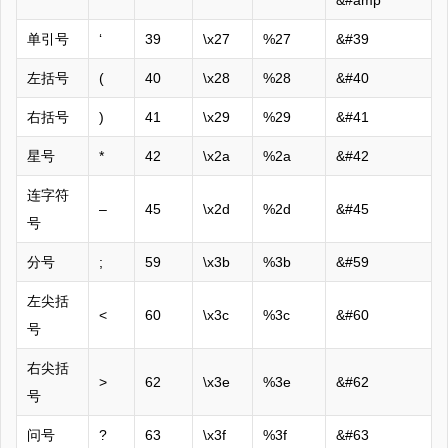
&#amp
单引号
‘
39
\x27
%27
&#39
左括号
(
40
\x28
%28
&#40
右括号
)
41
\x29
%29
&#41
星号
*
42
\x2a
%2a
&#42
连字符
–
45
\x2d
%2d
&#45
号
分号
;
59
\x3b
%3b
&#59
左尖括
<
60
\x3c
%3c
&#60
号
右尖括
>
62
\x3e
%3e
&#62
号
问号
?
63
\x3f
%3f
&#63