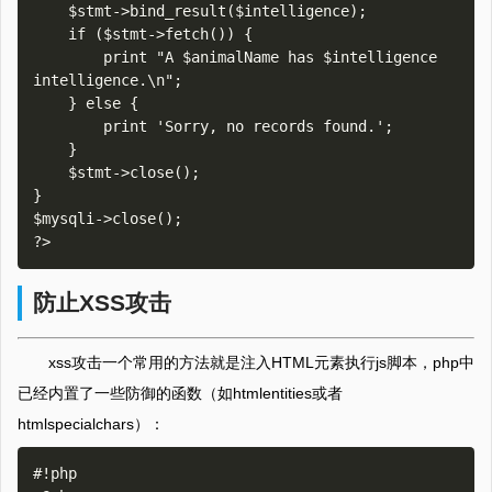
    $stmt->bind_result($intelligence);

    if ($stmt->fetch()) {

        print "A $animalName has $intelligence 
intelligence.\n";

    } else {

        print 'Sorry, no records found.';

    }

    $stmt->close();

}

$mysqli->close();

防止XSS攻击
xss攻击一个常用的方法就是注入HTML元素执行js脚本，php中
已经内置了一些防御的函数（如htmlentities或者
htmlspecialchars）：
#!php
