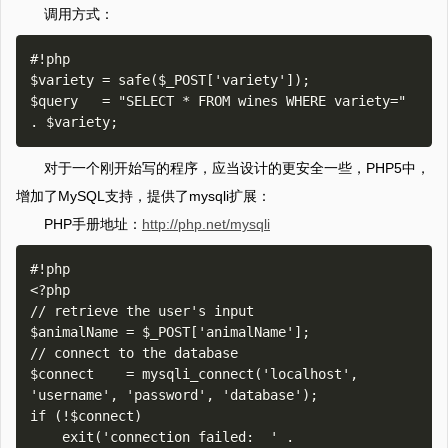
调用方式：
#!php

$variety = safe($_POST['variety']);

$query   = "SELECT * FROM wines WHERE variety=" 
对于一个刚开始写的程序，应当设计的更安全一些，PHP5中，
增加了MySQL支持，提供了mysqli扩展：
PHP手册地址：
http://php.net/mysqli
#!php

<?php

// retrieve the user's input

$animalName = $_POST['animalName'];

// connect to the database

$connect    = mysqli_connect('localhost', 
'username', 'password', 'database');

if (!$connect)

    exit('connection failed:  ' . 