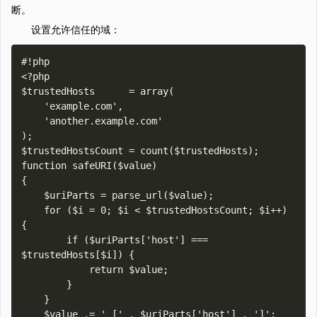
断。
设置允许信任的域：
#!php

<?php

$trustedHosts      = array(

    'example.com',

    'another.example.com'

);

$trustedHostsCount = count($trustedHosts);

function safeURI($value)

{

    $uriParts = parse_url($value);

    for ($i = 0; $i < $trustedHostsCount; $i++) 
{

        if ($uriParts['host'] === 
$trustedHosts[$i]) {

            return $value;

        }

    }

    $value .= ' [' . $uriParts['host'] . ']';
