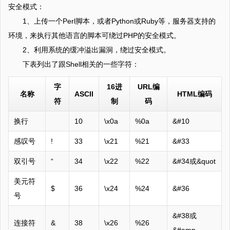
安全模式：
1、上传一个Perl脚本，或者Python或Ruby等，服务器支持的
环境，来执行其他语言的脚本可绕过PHP的安全模式。
2、利用系统的缓冲溢出漏洞，绕过安全模式。
下表列出了跟Shell相关的一些字符：
字
16进
URL编
名称
ASCII
HTML编码
符
制
码
换行
10
\x0a
%0a
&#10
感叹号
!
33
\x21
%21
&#33
双引号
“
34
\x22
%22
&#34或&quot
美元符
$
36
\x24
%24
&#36
号
&#38或
连接符
&
38
\x26
%26