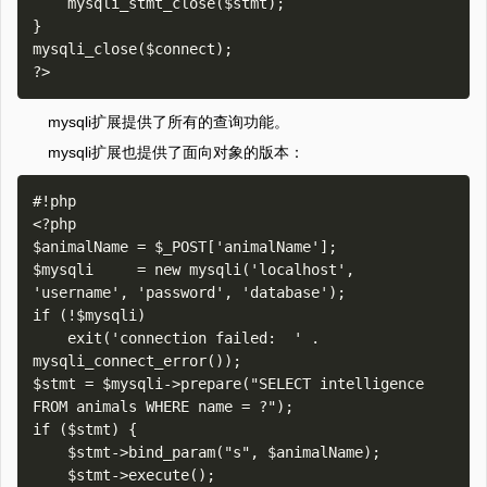
    mysqli_stmt_close($stmt);

}

mysqli_close($connect);

mysqli扩展提供了所有的查询功能。
mysqli扩展也提供了面向对象的版本：
#!php

<?php

$animalName = $_POST['animalName'];

$mysqli     = new mysqli('localhost', 
'username', 'password', 'database');

if (!$mysqli)

    exit('connection failed:  ' . 
mysqli_connect_error());

$stmt = $mysqli->prepare("SELECT intelligence 
FROM animals WHERE name = ?");

if ($stmt) {

    $stmt->bind_param("s", $animalName);

    $stmt->execute();
