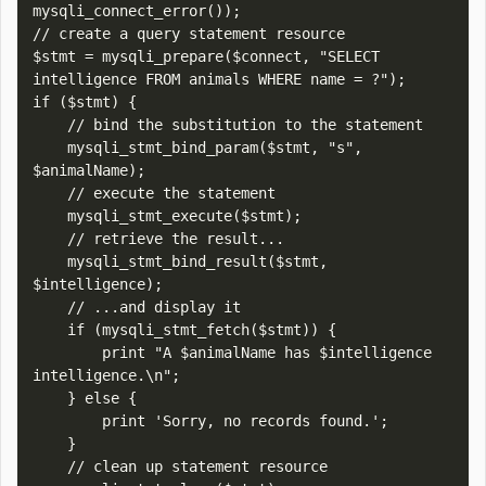
mysqli_connect_error());

// create a query statement resource

$stmt = mysqli_prepare($connect, "SELECT 
intelligence FROM animals WHERE name = ?");

if ($stmt) {

    // bind the substitution to the statement

    mysqli_stmt_bind_param($stmt, "s", 
$animalName);

    // execute the statement

    mysqli_stmt_execute($stmt);

    // retrieve the result...

    mysqli_stmt_bind_result($stmt, 
$intelligence);

    // ...and display it

    if (mysqli_stmt_fetch($stmt)) {

        print "A $animalName has $intelligence 
intelligence.\n";

    } else {

        print 'Sorry, no records found.';

    }

    // clean up statement resource
