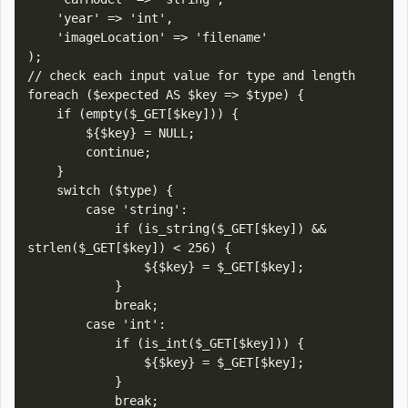
    'year' => 'int',

    'imageLocation' => 'filename'

);

// check each input value for type and length

foreach ($expected AS $key => $type) {

    if (empty($_GET[$key])) {

        ${$key} = NULL;

        continue;

    }

    switch ($type) {

        case 'string':

            if (is_string($_GET[$key]) && 
strlen($_GET[$key]) < 256) {

                ${$key} = $_GET[$key];

            }

            break;

        case 'int':

            if (is_int($_GET[$key])) {

                ${$key} = $_GET[$key];

            }

            break;
