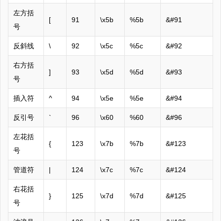
左方括
[
91
\x5b
%5b
&#91
号
反斜线
\
92
\x5c
%5c
&#92
右方括
]
93
\x5d
%5d
&#93
号
插入符
^
94
\x5e
%5e
&#94
反引号
`
96
\x60
%60
&#96
左花括
{
123
\x7b
%7b
&#123
号
管道符
|
124
\x7c
%7c
&#124
右花括
}
125
\x7d
%7d
&#125
号