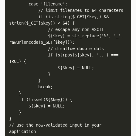
        case 'filename':

            // limit filenames to 64 characters

            if (is_string($_GET[$key]) && 
strlen($_GET[$key]) < 64) {

                // escape any non-ASCII

                ${$key} = str_replace('%', '_', 
rawurlencode($_GET[$key]));

                // disallow double dots

                if (strpos(${$key}, '..') === 
TRUE) {

                    ${$key} = NULL;

                }

            }

            break;

    }

    if (!isset(${$key})) {

        ${$key} = NULL;

    }

}

// use the now-validated input in your 