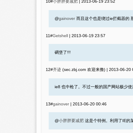
10#
小胖胖要减肥
|
2013-06-19 23:52
@
gainover
而且这个也是绕过ie拦截器的 那就
11#
Getshell
|
2013-06-19 23:57
碉堡了!!!
12#
齐迹
(sec.zbj.com 欢迎来撸) |
2013-06-20 
ie8 也中枪了。不过一般的国产网站极少
13#
gainover
|
2013-06-20 00:46
@
小胖胖要减肥
这是个特例。利用了IE的