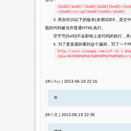
[0x00][0x00]"[0x00][0x00][0x00]<[0x0
<[0x00]/script[0x00][0x00]>[0x00]
3. 而在IE10以下的版本(未测试IE9，原文
面的代码被当作普通HTML执行。
空字节[0x00]不会影响上述代码的执行，具体见demo: h
4. 为了更直观的看到这个漏洞，写了一个
http://xsst.sinaapp.com/utf-32-1.php
32&v=%E2%88%80%E3%B8%80%E3%B0%80scri
1#
Cr4zy
|
2013-06-19 22:16
牛
2#
小龙
|
2013-06-19 22:36