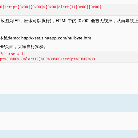
0]script[0x00][0x00]>[0x00]alert(1)[0x00][0x00]
中截图为IE9，应该可以执行)，HTML中的 [0x00] 会被无视掉，从而导致
ttp://xsst.sinaapp.com/nullbyte.htm
PHP页面，大家自行实验。
?charset=utf-
pt%E3%B8%80alert(1)%E3%B0%80/script%E3%B8%80