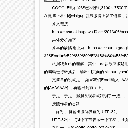
GOOGLE现在XSS已经涨到3100～7500了
在微博上看到@xisigr在新浪微博上发了链
原文链接：
http://masatokinugawa.l0.cm/2013/06/acc
具体分析如下：
原本的缺陷地址为：https://accounts.google.
32&Email=%E2%88%80%E3%B8%80%E3%B0%
根据我自己的理解，其中，oe参数应该是用来指定字
的编码进行转换后，输出到页面的 <input type=”text”
更简单的说就是， 如果我们Email输入 AAAAAA
的[AAAAAAA] ，再输出到页面上。
于是，于是，漏洞发现者就猥琐了一把。。
按照作者的思路，
1.首先， 将输出编码设置为 UTF-32。
UTF-32中，每4个字节表示一个字符， 比
双引号 –> [0x00][0x00][0x00][0x22]