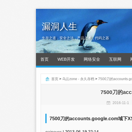
漏洞人生
生存之道，安全之法，产品之术，代码之器
首页
WEB开发
网络安全
互联网
首页
>
乌云zone - 永久存档
>
7500刀的accounts.
7500刀的acc
2016-11-1
7500刀的accounts.google.com域下
gainover
|
2013-06-19 22:14