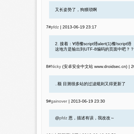
又长姿势了，狗猥琐啊
7#
pfdz
|
2013-06-19 23:17
2. 接着：∀㸀㰀script㸀alert(1)㰀/s
这地方是输出到UTF-8编码的页面中吧？
8#
Nicky
(安卓安全中文站 www.droidsec.cn) |
2
..额 目测很多站的过滤规则又得更新了
9#
gainover
|
2013-06-19 23:30
@
pfdz
恩，描述有误，我改改～