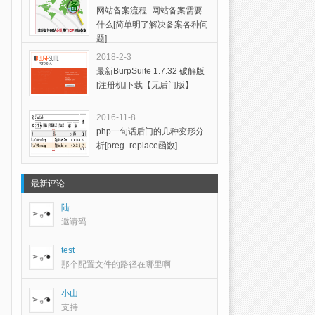
网站备案流程_网站备案需要
什么[简单明了解决备案各种问
题]
2018-2-3
最新BurpSuite 1.7.32 破解版
[注册机]下载【无后门版】
2016-11-8
php一句话后门的几种变形分
析[preg_replace函数]
最新评论
陆
邀请码
test
那个配置文件的路径在哪里啊
小山
支持