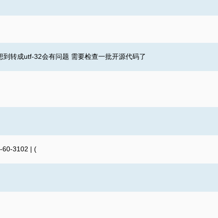
想到转成utf-32会有问题 需要检查一批开源代码了
-19 22:51
((麻麻说，签名要长……）‮) |