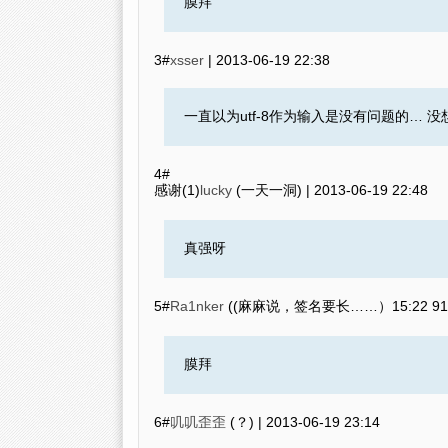
膜拜
3#
xsser
|
2013-06-19 22:38
一直以为utf-8作为输入是没有问题的… 没
4#
感谢(1)
lucky
(一天一洞) |
2013-06-19 22:48
真强呀
5#
Ra1nker
2013-06
膜拜
6#
叽叽歪歪
(？) |
2013-06-19 23:14