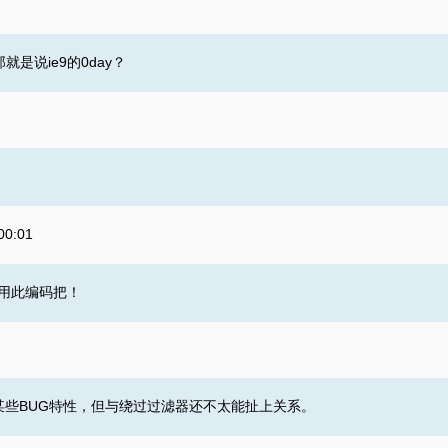
是说ie9的0day？
00:01
使用此编码把！
某些BUG特性，但与绕过过滤器还不太能扯上关系。