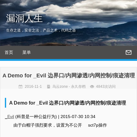
漏洞人生
生存之道，安全之法，产品之术，代码之器
首页
菜单
A Demo for _Evil 边界口/内网渗透/内网控制/痕迹清理
2016-11-1
乌云zone - 永久存档
4843次访问
A Demo for _Evil 边界口/内网渗透/内网控制/痕迹清理
_Evil
(科普是一种公益行为) |
2015-07-30 10:34
由于白帽子强烈要求，设置为不公开 sct7p操作