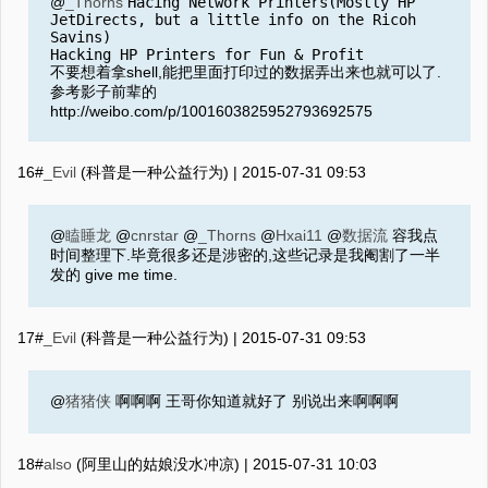
@
_Thorns
Hacing Network Printers(Mostly HP
JetDirects, but a little info on the Ricoh
Savins)
Hacking HP Printers for Fun & Profit
不要想着拿shell,能把里面打印过的数据弄出来也就可以了.
参考影子前辈的
http://weibo.com/p/1001603825952793692575
16#
_Evil
(科普是一种公益行为) |
2015-07-31 09:53
@
瞌睡龙
@
cnrstar
@
_Thorns
@
Hxai11
@
数据流
容我点
时间整理下.毕竟很多还是涉密的,这些记录是我阉割了一半
发的 give me time.
17#
_Evil
(科普是一种公益行为) |
2015-07-31 09:53
@
猪猪侠
啊啊啊 王哥你知道就好了 别说出来啊啊啊
18#
also
(阿里山的姑娘没水冲凉) |
2015-07-31 10:03