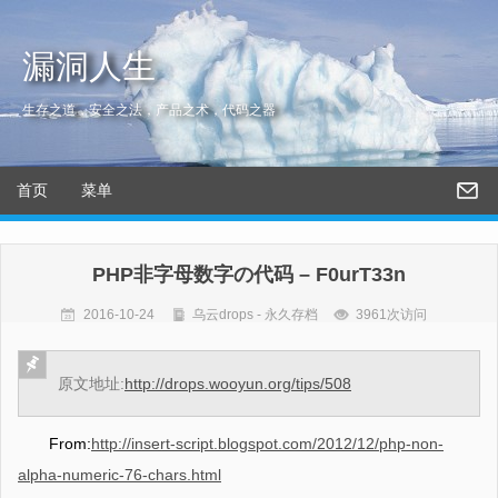
漏洞人生
生存之道，安全之法，产品之术，代码之器
首页
菜单
PHP非字母数字の代码 – F0urT33n
2016-10-24
乌云drops - 永久存档
3961次访问
原文地址:
http://drops.wooyun.org/tips/508
From:
http://insert-script.blogspot.com/2012/12/php-non-
alpha-numeric-76-chars.html