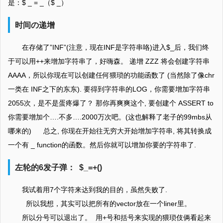
是：$ _ = _（$ _）
时间の递增
在存储了”INF”(注意，现在INF是字符串咯)进入$_后，我们终
于可以用++来增加字符串了，好嗨森。 递增 ZZZ 将会创建字符串
AAAA，所以你现在可以创建任何猥琐的功能函数了 (当然除了像chr
一类在 INF之下的东东). 要得到字符串的LOG，你需要增加字符串
2055次，是不是蛋疼爆了？ 那你再爽爽这个, 要创建个 ASSERT to
你需要增加个….不多….2000万次吧。(这也解释了老子的99mbs从
哪来的) 总之, 你现在开始往无穷大开始增加字符串, 将其转换成
一个有 _ function的函数。然后你就可以增加你要的字符串了.
左轮的6发子弹： $_=+()
我试着用7个字符来达到我的目的，虽然失败了.
所以我想，其实可以把所有的vector放在一个liner里。
所以分号可以退出了。 用+号和括号来实现的猥琐伎俩看起来