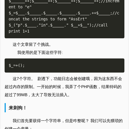
$______++;$______++;$______++;$______++;//increm
ent to "e"

$_=$___.$_____.$_____.$______.$____.++$_____;//c
oncat the strings to form "AssErt"

$_("p".$____."in".$_____." $__+$__");//call 
这个文章留了个挑战。
我使用的是下面这些字符:
这7个字符。 剧透下，功能日志会被创建哦，因为这东西不会
超过内存的限制。一开始的时候，我弄了个PHP函数，结果特码的
超过了99MB，太大了导致无法插入。
来刺狗！
我们首先要获得一个字符串，但是咋整呢？ 我们可以先猥琐的
创建一个变量：