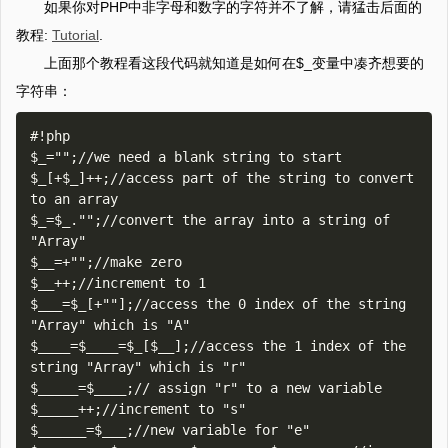
如果你对PHP中非字母和数字的字符并不了解，请猛击后面的
教程:
Tutorial
.
上面那个教程看这段代码就知道是如何在$_变量中凑齐想要的
字符串：
#!php

$_="";//we need a blank string to start

$_[+$_]++;//access part of the string to convert 
to an array

$_=$_."";//convert the array into a string of 
"Array"

$__=+"";//make zero

$__++;//increment to 1

$___=$_[+""];//access the 0 index of the string 
"Array" which is "A"

$____=$____=$_[$__];//access the 1 index of the 
string "Array" which is "r"

$_____=$____;// assign "r" to a new variable

$_____++;//increment to "s"

$______=$___;//new variable for "e"
