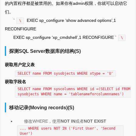
的内置程序都是被禁用的。如果你有admin权限，你就可以启动它
们。
`
EXEC sp_configure ‘show advanced options’,1
\
RECONFIGURE
EXEC sp_configure ‘xp_cmdshell’,1 RECONFIGURE `
\
探测SQL Server数据库的结构(S)
获取用户定义表
SELECT name FROM sysobjects WHERE xtype = 'U'
获取字段名
SELECT name FROM syscolumns WHERE id =(SELECT id FROM
sysobjects WHERE name = 'tablenameforcolumnnames')
移动记录(Moving records)(S)
修改WHERE，使用
NOT IN
或者
NOT EXIST
... WHERE users NOT IN ('First User', 'Second
User')