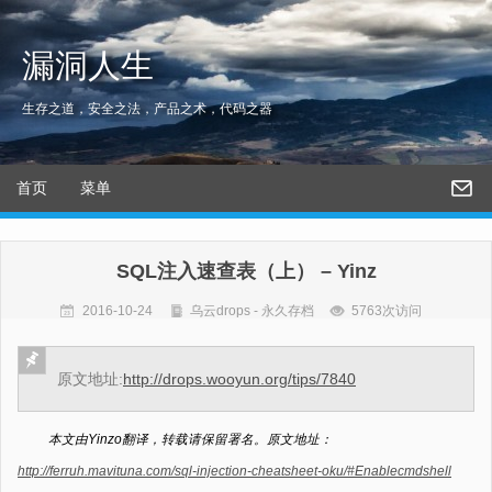
漏洞人生
生存之道，安全之法，产品之术，代码之器
首页
菜单
SQL注入速查表（上） – Yinz
2016-10-24
乌云drops - 永久存档
5763次访问
原文地址:
http://drops.wooyun.org/tips/7840
本文由Yinzo翻译，转载请保留署名。原文地址：
http://ferruh.mavituna.com/sql-injection-cheatsheet-oku/#Enablecmdshell