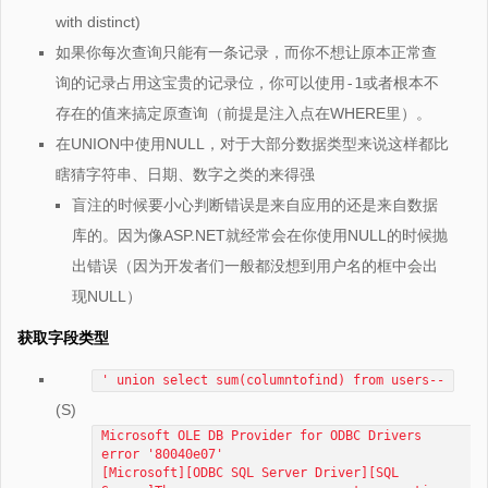
with distinct)
如果你每次查询只能有一条记录，而你不想让原本正常查
询的记录占用这宝贵的记录位，你可以使用
-1
或者根本不
存在的值来搞定原查询（前提是注入点在WHERE里）。
在UNION中使用NULL，对于大部分数据类型来说这样都比
瞎猜字符串、日期、数字之类的来得强
盲注的时候要小心判断错误是来自应用的还是来自数据
库的。因为像ASP.NET就经常会在你使用NULL的时候抛
出错误（因为开发者们一般都没想到用户名的框中会出
现NULL）
获取字段类型
' union select sum(columntofind) from users--
(S)
Microsoft OLE DB Provider for ODBC Drivers
error '80040e07'
[Microsoft][ODBC SQL Server Driver][SQL