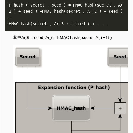
P hash ( secret , seed ) = HMAC hash(secret , A( 
1 ) + seed ) +HMAC hash(secret , A( 2 ) + seed ) 
+

其中A(0) = seed, A(i) = HMAC hash( secret, A( i −1) )