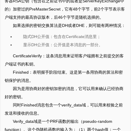
务器RSA公钥（包含在之前证书中的或者是ServerKeyExchange中
的）加密过的PreMasterSecret，它有48个字节，前2个字节表示客
户端支持的最高协议版本，后46个字节是随机选择的。
如果选择的密钥交换算法是DH或者DHE，则可能有两种情况：
隐式DH公开值：包含在Certificate消息里；
显示DH公开值：公开值是本消息的一部分。
CertificateVerify：这条消息用来证明客户端拥有之前提交的客
户端证书的私钥。
Finished：表明握手阶段结束。这是第一条用协商的算法和密
钥保护的消息。
因为是用协商好的密钥加密的消息，它可以用来确认已经协商
好的密钥。
同时Finished消息包含一个verify_data域，可以用来校验之前
发送和接收的信息。
Verify_data域是一个PRF函数的输出（pseudo-random
function）。这个伪随机函数的输入为：（1）两个hash值：一个