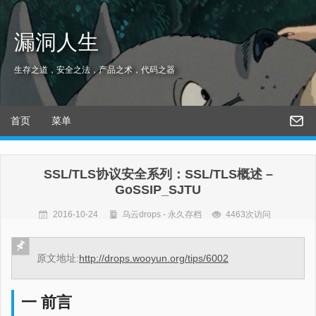
漏洞人生
生存之道，安全之法，产品之术，代码之器
首页
菜单
SSL/TLS协议安全系列：SSL/TLS概述 –
GoSSIP_SJTU
2016-10-24
乌云drops - 永久存档
4463次访问
原文地址:
http://drops.wooyun.org/tips/6002
一 前言