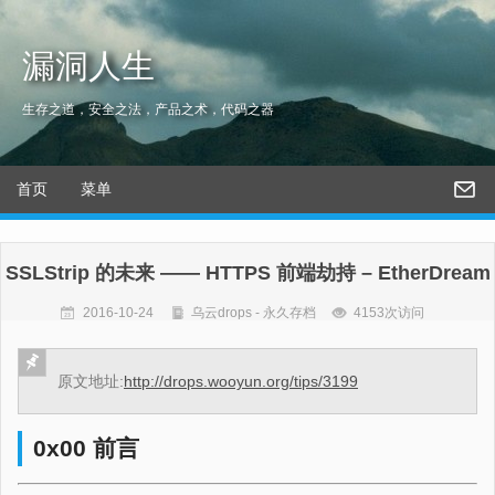
漏洞人生
生存之道，安全之法，产品之术，代码之器
首页
菜单
SSLStrip 的未来 —— HTTPS 前端劫持 – EtherDream
2016-10-24
乌云drops - 永久存档
4153次访问
原文地址:
http://drops.wooyun.org/tips/3199
0x00 前言