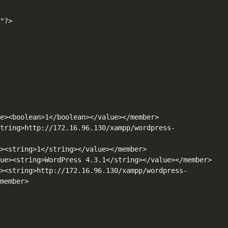
"?>

member>
