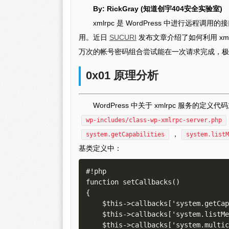
By: RickGray (知道创宇404安全实验室)
xmlrpc 是 WordPress 中进行远程
用。近日
SUCURI
发布文章介绍了如何利用 xml
万次的帐号密码组合尝试能在一次请求完成，极
0x01 原理分析
WordPress 中关于 xmlrpc 服务的定义
wp-includes/class-wp-xmlrpc-server.php
，
system.getCapabilities
system.listM
基类定义中：
#!php

function setCallbacks()

{

    $this->callbacks['system.getCapabilities'] = 'this:getCapabilities';

    $this->callbacks['system.listMethods'] = 'this:listMethods';

    $this->callbacks['system.multicall'] = 'this:multiCall';
