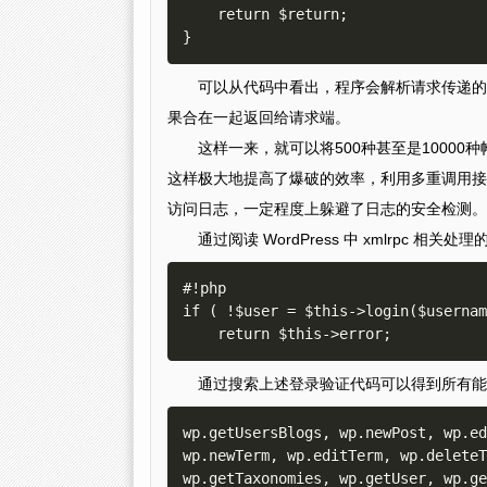
    return $return;

可以从代码中看出，程序会解析请求传递的
果合在一起返回给请求端。
这样一来，就可以将500种甚至是1000
这样极大地提高了爆破的效率，利用多重调用接
访问日志，一定程度上躲避了日志的安全检测。
通过阅读 WordPress 中 xmlrpc 相
#!php

if ( !$user = $this->login($usernam
通过搜索上述登录验证代码可以得到所有能
wp.getUsersBlogs, wp.newPost, wp.ed
wp.newTerm, wp.editTerm, wp.deleteT
wp.getTaxonomies, wp.getUser, wp.ge