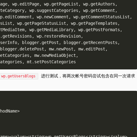
age, wp.editPage, wp.getPageList, wp.getAuthors, 
teCategory, wp.suggestCategories, wp.getComment, 
p.editComment, wp.newComment, wp.getCommentStatusList, 
sList, wp.getPageStatusList, wp.getPageTemplates, 
tMediaItem, wp.getMediaLibrary, wp.getPostFormats, 
.getRevisions, wp.restoreRevision, 
serInfo, blogger.getPost, blogger.getRecentPosts, 
blogger.deletePost, mw.newPost, mw.editPost, 
etCategories, mw.newMediaObject, 
进行测试，将两次帐号密码尝试包含在同一次请求
wp.getUsersBlogs