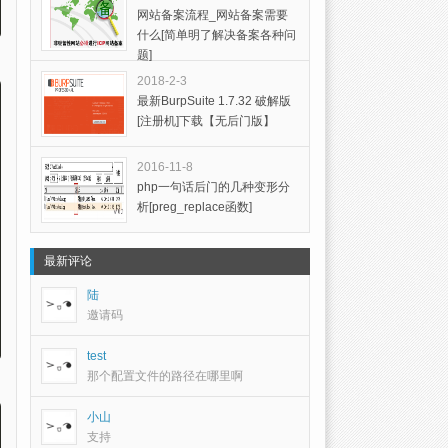
网站备案流程_网站备案需要
什么[简单明了解决备案各种问
题]
2018-2-3
最新BurpSuite 1.7.32 破解版
[注册机]下载【无后门版】
2016-11-8
php一句话后门的几种变形分
析[preg_replace函数]
最新评论
陆
邀请码
test
那个配置文件的路径在哪里啊
小山
支持