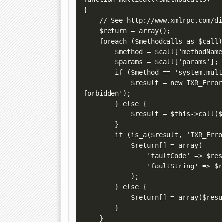
{

    // See http://www.xmlrpc.com/discuss/msgReader$1208

    $return = array();

    foreach ($methodcalls as $call) {

        $method = $call['methodName'];

        $params = $call['params'];

        if ($method == 'system.multicall') {

            $result = new IXR_Error(-32600, 'Recursive calls to system.multicall are 
forbidden');

        } else {

            $result = $this->call($method, $params);

        }

        if (is_a($result, 'IXR_Error')) {

            $return[] = array(

                'faultCode' => $result->code,

                'faultString' => $result->message

            );

        } else {

            $return[] = array($result);

        }

    }
