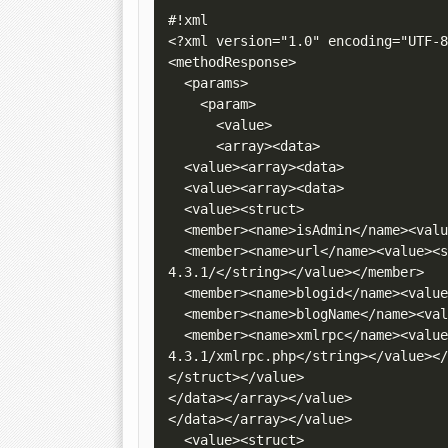
#!xml

<?xml version="1.0" encoding="UTF-8
<methodResponse>

  <params>

    <param>

      <value>

      <array><data>

  <value><array><data>

  <value><array><data>

  <value><struct>

  <member><name>isAdmin</name><value><boolean>1</boolean></value></member>

  <member><name>url</name><value><string>http://172.16.96.130/xampp/wordpress-
4.3.1/</string></value></member>

  <member><name>blogid</name><value><string>1</string></value></member>

  <member><name>blogName</name><value><string>WordPress 4.3.1</string></value></member>

  <member><name>xmlrpc</name><value><string>http://172.16.96.130/xampp/wordpress-
4.3.1/xmlrpc.php</string></value></
</struct></value>

</data></array></value>

</data></array></value>

  <value><struct>
