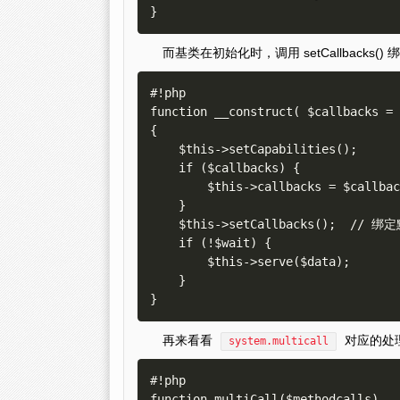
而基类在初始化时，调用 setCallbacks(
#!php

function __construct( $callbacks = 
{

    $this->setCapabilities();

    if ($callbacks) {

        $this->callbacks = $callbacks;

    }

    $this->setCallbacks();  // 绑定默认的三个基本调用映射

    if (!$wait) {

        $this->serve($data);

    }

再来看看
对应的处
system.multicall
#!php

function multiCall($methodcalls)
