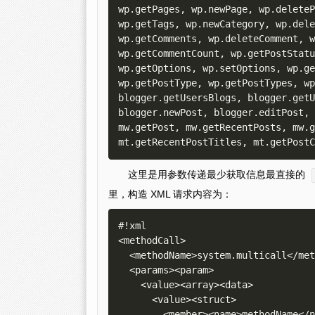
wp.getPages, wp.newPage, wp.deleteP
wp.getTags, wp.newCategory, wp.dele
wp.getComments, wp.deleteComment, w
wp.getCommentCount, wp.getPostStatu
wp.getOptions, wp.setOptions, wp.ge
wp.getPostType, wp.getPostTypes, wp
blogger.getUsersBlogs, blogger.getU
blogger.newPost, blogger.editPost, 
mw.getPost, mw.getRecentPosts, mw.g
这里是用参数传递最少获取信息最直接的
里，构造 XML 请求内容为：
#!xml

<methodCall>

  <methodName>system.multicall</methodName>

  <params><param>

    <value><array><data>

      <value><struct>

        <member><name>methodName</name><value><string>wp.getUsersBlogs</string></value>