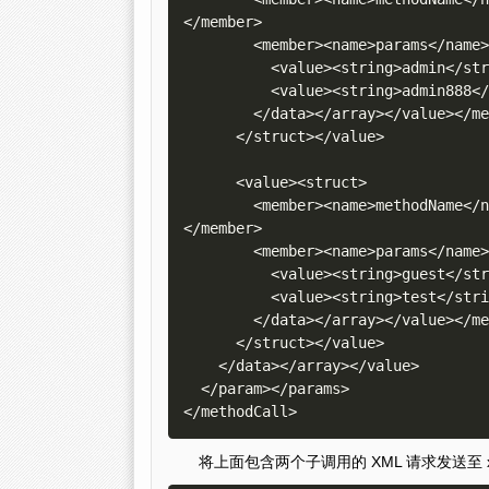
</member>

        <member><name>params</name><value><array><data>

          <value><string>admin</string></value>

          <value><string>admin888</string></value>

        </data></array></value></member>

      </struct></value>

      <value><struct>

        <member><name>methodName</name><value><string>wp.getUsersBlogs</string></value>
</member>

        <member><name>params</name><value><array><data>

          <value><string>guest</string></value>

          <value><string>test</string></value>

        </data></array></value></member>

      </struct></value>

    </data></array></value>

  </param></params>

将上面包含两个子调用的 XML 请求发送至 x