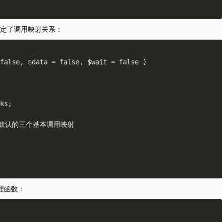
) 绑定了调用映射关系：
false, $data = false, $wait = false )

理函数：