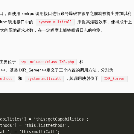
调用的接口，而使用 xmlrpc 调用接口进行账号爆破在很早之前就被提出并加以利
rpc 调用接口中的
来提高爆破效率，使得成千上
system.multicall
大的压缩请求次数，在一定程度上能够躲避日志的检测。
代码主要位于
和
wp-includes/class-IXR.php
中。基类 IXR_Server 中定义了三个内置的调用方法，分别为
和
，其调用映射位于
ethods
system.multicall
IXR_Server