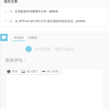
相关文章
上一篇
京东数据库泄露事件分析 - 猪猪侠
下一篇
从 WTForm 的 URLXSS 谈开源组件的安全性 - phith0n
评论(
0
)
引用(0)
沙发有屎，请自行备纸
发表评论：
表情
插入图片
插入链接