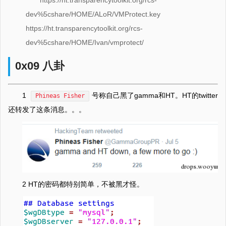
https://ht.transparencytoolkit.org/rcs-
dev%5cshare/HOME/ALoR/VMProtect.key
https://ht.transparencytoolkit.org/rcs-
dev%5cshare/HOME/Ivan/vmprotect/
0x09 八卦
1
号称自己黑了gamma和HT。HT的twitter
Phineas Fisher
还转发了这条消息。。。
2 HT的密码都特别简单，不被黑才怪。