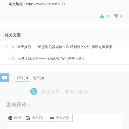
本文地址
：https://www.vuln.cn/6730
(0)
(0)
相关文章
上一篇
偷天换日——新型浏览器劫持木马“暗影鼠”分析 - 腾讯电脑管家
下一篇
公共无线安全——FakeAP之WiFi钓鱼 - 龙臣
评论(
0
)
引用(0)
沙发有屎，请自行备纸
发表评论：
表情
插入图片
插入链接