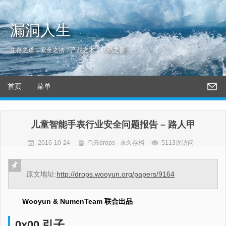
漏洞人生
生存之道，安全之法，产品之术，代码之器
首页
菜单
儿童智能手表行业安全问题报告 – 路人甲
2016-10-24
乌云drops - 永久存档
5113次访问
原文地址:
http://drops.wooyun.org/papers/9164
Wooyun & NumenTeam 联合出品
0x00 引子