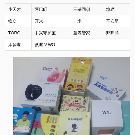
小天才
阿巴町
三基同创
糖猫
锋立
开米
一米
平安星
TORO
中兴守护宝
童表管家
邦邦熊
库多啦
微喔 V.WO