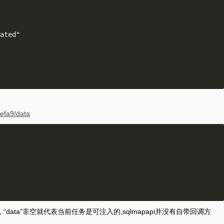
efa9/data
oad, “data”非空就代表当前任务是可注入的,sqlmapapi并没有自带回调方