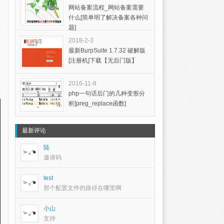
网站备案流程_网站备案需要
什么[简单明了解决备案各种问
o
题]
2018-2-3
最新BurpSuite 1.7.32 破解版
[注册机]下载【无后门版】
2016-11-8
php一句话后门的几种变形分
析[preg_replace函数]
最新评论
陆
邀请码
test
那个配置文件的路径在哪里啊
小山
支持