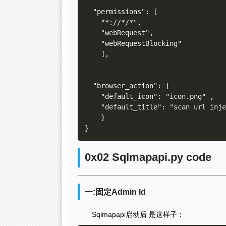
  "permissions": [

    "*://*/*",

    "webRequest", 

    "webRequestBlocking"

    ],

  "browser_action": {  

    "default_icon": "icon.png" ,

    "default_title": "scan url inject"

    }  

0x02 Sqlmapapi.py code
一:固定Admin Id
Sqlmapapi启动后 是这样子：