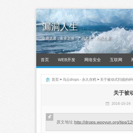
漏洞人生
生存之道，安全之法，产品之术，代码之器
首页
WEB开发
网络安全
互联网
首页
>
乌云drops - 永久存档
>
关于被动式扫描的碎碎念 
关于被动
2016-10-24
原文地址:
http://drops.wooyun.org/tips/1