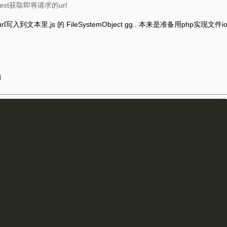
equest获取即将请求的url
l写入到文本里,js 的 FileSystemObject gg.. 本来是准备用php实现文件i
n