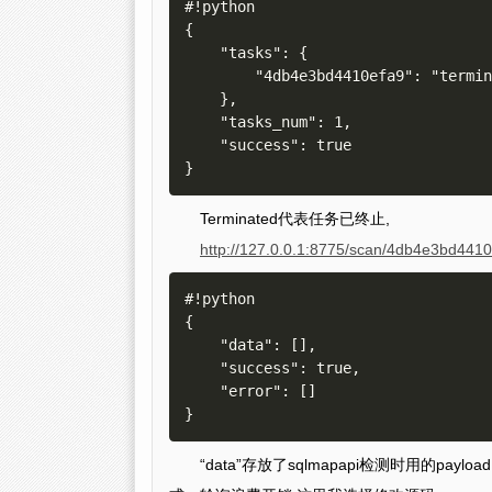
#!python

{

    "tasks": {

        "4db4e3bd4410efa9": "terminated"

    }, 

    "tasks_num": 1, 

    "success": true

Terminated代表任务已终止,
http://127.0.0.1:8775/scan/4db4e3bd4410
#!python

{

    "data": [], 

    "success": true, 

    "error": []

“data”存放了sqlmapapi检测时用的payl