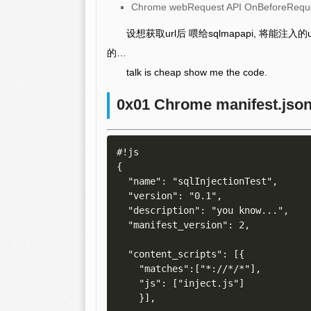
Chrome webRequest API OnBeforeR
设想获取url后 喂给sqlmapapi, 将能注入的ur
的…
talk is cheap show me the code.
0x01 Chrome manifest.jso
#!js

{  

  "name": "sqlInjectionTest",  

  "version": "0.1",  

  "description": "you know...",  

  "manifest_version": 2,

  "content_scripts": [{

    "matches":["*://*/*"],

    "js": ["inject.js"]

    }],
