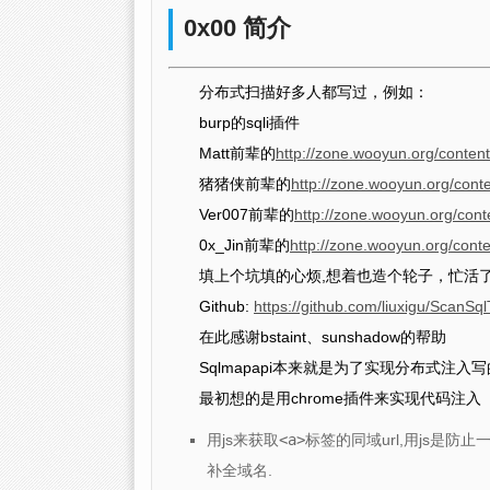
0x00 简介
分布式扫描好多人都写过，例如：
burp的sqli插件
Matt前辈的
http://zone.wooyun.org/conten
猪猪侠前辈的
http://zone.wooyun.org/cont
Ver007前辈的
http://zone.wooyun.org/con
0x_Jin前辈的
http://zone.wooyun.org/cont
填上个坑填的心烦,想着也造个轮子，忙活
Github:
https://github.com/liuxigu/ScanS
在此感谢bstaint、sunshadow的帮助
Sqlmapapi本来就是为了实现分布式注
最初想的是用chrome插件来实现代码注入
用js来获取
<a>
标签的同域url,用js是防
补全域名.