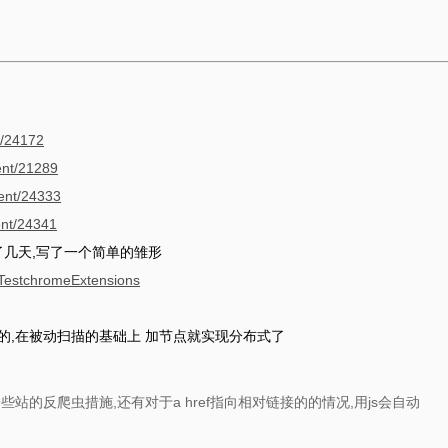
t/24172
ent/21289
tent/24333
ent/24341
了几天,写了一个简单的雏形
qlTestchromeExtensions
入写的,在被动扫描的基础上 加节点就实现分布式了
止一些站的反爬虫措施,还有对于a href指向相对链接的的情况,用js会自动