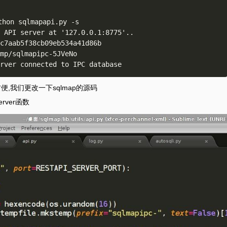
hon sqlmapapi.py -s

 API server at '127.0.0.1:8775'..

c7aab5f38cb09eb534a41d86b

mp/sqlmapipc-5JVeNo

便,我们更改一下sqlmap的源码
erver函数