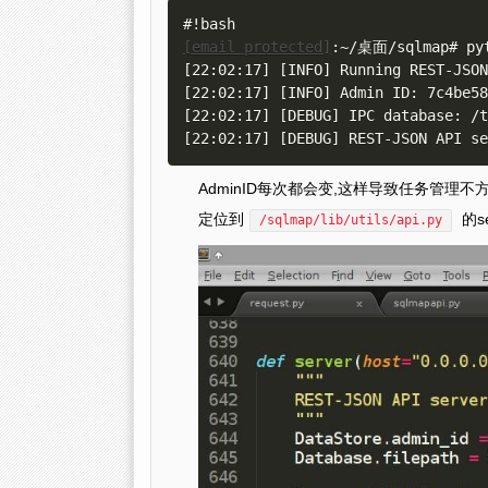
[email protected]
:~/桌面/sqlmap# pyt
[22:02:17] [INFO] Running REST-JSON
[22:02:17] [INFO] Admin ID: 7c4be58
[22:02:17] [DEBUG] IPC database: /t
AdminID每次都会变,这样导致任务管理不方
定位到
的s
/sqlmap/lib/utils/api.py