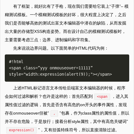
有了框架，就好比有了手枪，现在我们需要给它装上“子弹”– 模
糊测试模板。一个模糊测试模板的好坏，很大程度上决定了，之后
我们是否能够高效的测试出富文本编辑器中潜在的缺陷，从而发掘
出大量的存储型XSS构造姿势。而在设计自己的模糊测试模板时，
主要需要考虑三点：边界、进制编码和字符集。
先来说说边界问题。以下面简单的HTML代码为例：
#!html

<span class=”yyy onmouseover=11111” 
上述HTML标记语言文本传给后端富文本编辑器的时候，程序
会如何过滤和解析？也许是这样的：首先匹配到
，进入其
<span
属性值过滤的逻辑，首先是否含有高危的on开头的事件属性，发现
存在onmouseover但被”
”包裹，作为class属性的属性值，所以
,
并不存在危险，于是放行；接着分析style属性，其中有高危关键词”
”，又有括弧特殊符号，所以直接清除过滤。
expression()