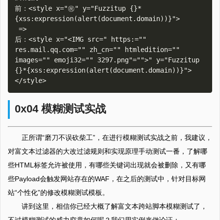
前：<style x="㊗" y="Fuzzitup {}*
{xss:expression(alert(document.domain))}">

 =>

后：<style x="<IMG src=" https:="" 
res.mail.qq.com="" zh_cn="" htmledition="" 
images="" emoji32="" 3297.png"="">" y="Fuzzitup 
{}*{xss:expression(alert(document.domain))}">
0x04 模糊测试实战
正所谓“磨刀不误砍柴工”，在进行模糊测试实战之前，我建议，
对富文本过滤器的大改过滤规则和实现原理手动测试一番，了解哪
些HTML标签允许被使用，有哪些关键词出现就会被删除，又有哪
些Payload会触发网站存在的WAF，在之后的测试中，针对目标网
站“个性化”的修改模糊测试模板。
讲到这里，相信你已经大概了解富文本跨站脚本模糊测试了，