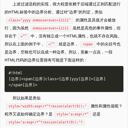
上述过滤流程的实现，很大程度依赖于后端通过正则匹配进行
的HTML标签中的边界分析。通过对“边界”的判定，类似
的属性及其值才会被放
class=”yyyy onmouserover=11111”
行，因为虽然
虽然是高危的事件属性，但
onmouserover=11111
存在于
中，没有独立成一个HTML属性，也就不存在风险。
=””
所以在上面的例子中，
就是边界，
中的尖括号也
=””
<span
是边界，空格也可以说成一种边界。所以，形象一点说，一段
HTML代码的边界位置很有可能是下面这样的：
#!html

[边界]<span[边界]class=[边界]yyy[边界]>[边界]
所以如果是类似
属性和属性值呢？
style="width:expr/*”*/esion(alert(9));"
程序又该如何确定边界？是
还是
style="a:expr/*”
style="a:expr/*”*/ession(alert(9));"?