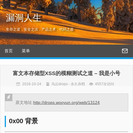
漏洞人生
生存之道，安全之法，产品之术，代码之器
首页
菜单
富文本存储型XSS的模糊测试之道 – 我是小号
2016-10-24
乌云drops - 永久存档
4557次访问
原文地址:
http://drops.wooyun.org/web/13124
0x00 背景