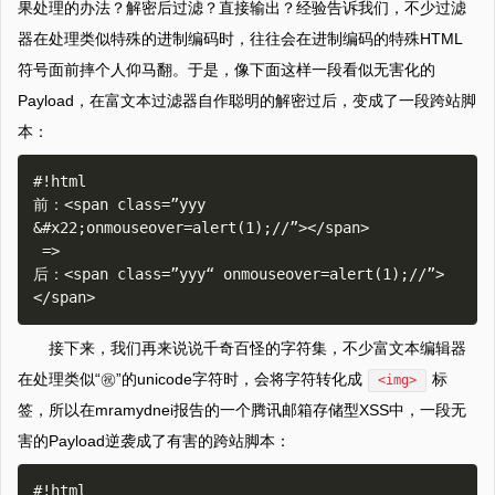
果处理的办法？解密后过滤？直接输出？经验告诉我们，不少过滤
器在处理类似特殊的进制编码时，往往会在进制编码的特殊HTML
符号面前摔个人仰马翻。于是，像下面这样一段看似无害化的
Payload，在富文本过滤器自作聪明的解密过后，变成了一段跨站脚
本：
#!html

前：<span class=”yyy 
&#x22;onmouseover=alert(1);//”></span>

 =>

后：<span class=”yyy“ onmouseover=alert(1);//”>
接下来，我们再来说说千奇百怪的字符集，不少富文本编辑器
在处理类似“㊗”的unicode字符时，会将字符转化成
标
<img>
签，所以在mramydnei报告的一个腾讯邮箱存储型XSS中，一段无
害的Payload逆袭成了有害的跨站脚本：
#!html
