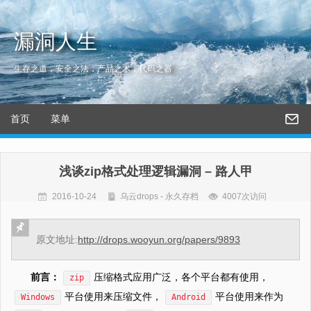
漏洞人生
生存之道，安全之法，产品之术，代码之器
首页
菜单
浅谈zip格式处理逻辑漏洞 – 路人甲
2016-10-24
乌云drops - 永久存档
4007次访问
原文地址:
http://drops.wooyun.org/papers/9893
前言：
压缩格式应用广泛，各个平台都有使用，
zip
平台使用来压缩文件，
平台使用来作为
Windows
Android