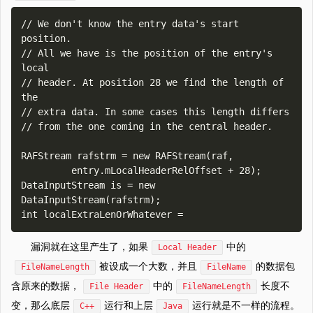
// We don't know the entry data's start 
position. 

// All we have is the position of the entry's 
local 

// header. At position 28 we find the length of 
the 

// extra data. In some cases this length differs 

// from the one coming in the central header. 

RAFStream rafstrm = new RAFStream(raf, 

         entry.mLocalHeaderRelOffset + 28); 

DataInputStream is = new 
DataInputStream(rafstrm); 

漏洞就在这里产生了，如果
中的
Local Header
被设成一个大数，并且
的数据包
FileNameLength
FileName
含原来的数据，
中的
长度不
File Header
FileNameLength
变，那么底层
运行和上层
运行就是不一样的流程。
C++
Java