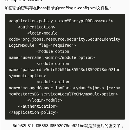
加密后的密码存在jboss目录的conf/login-config.xml文件里：
<application-policy name="EncryptDBPassword">

    <authentication>

        <login-module 
code="org.jboss.resource.security.SecureIdentity
LoginModule" flag="required">

            <module-option 
name="username">admin</module-option>

            <module-option 
name="password">5dfc52b51bd35553df8592078de921bc
</module-option>

            <module-option 
name="managedConnectionFactoryName">jboss.jca:na
me=PostgresDS,service=LocalTxCM</module-option>

        </login-module>

    </authentication>

5dfc52b51bd35553df8592078de921bc就是加密后的密文了，