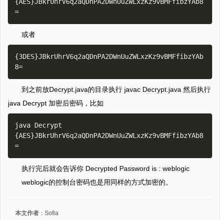
{AES}JBkrUhrV6q2aQDnPA2DWnUuZWLxzKz9vBMFfibzYAb8
或者
{3DES}JBkrUhrV6q2aQDnPA2DWnUuZWLxzKz9vBMFfibzYAb
到之前放Decrypt.java的目录执行 javac Decrypt.java 然后执行
java Decrypt 加密后密码，比如
java Decrypt 
{AES}JBkrUhrV6q2aQDnPA2DWnUuZWLxzKz9vBMFfibzYAb8
执行完后就会告诉你 Decrypted Password is : weblogic
weblogic的控制台密码也是用同样的方式加密的。
本文作者
：
Sofia