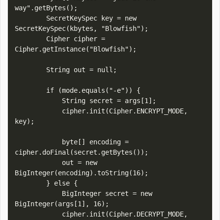
way".getBytes();

        SecretKeySpec key = new 
SecretKeySpec(kbytes, "Blowfish");

        Cipher cipher = 
Cipher.getInstance("Blowfish");

        String out = null;

        if (mode.equals("-e")) {

            String secret = args[1];

            cipher.init(Cipher.ENCRYPT_MODE, 
key);

            byte[] encoding = 
cipher.doFinal(secret.getBytes());

            out = new 
BigInteger(encoding).toString(16);

        } else {

            BigInteger secret = new 
BigInteger(args[1], 16);

            cipher.init(Cipher.DECRYPT_MODE, 