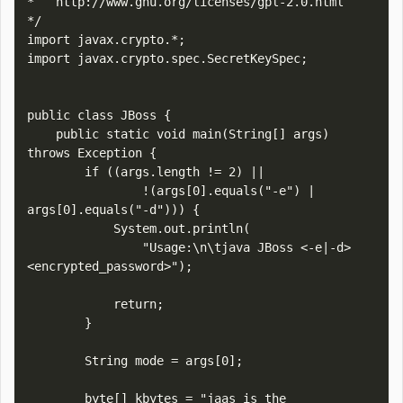
*   http://www.gnu.org/licenses/gpl-2.0.html

*/

import javax.crypto.*;

import javax.crypto.spec.SecretKeySpec;

public class JBoss {

    public static void main(String[] args) 
throws Exception {

        if ((args.length != 2) ||

                !(args[0].equals("-e") | 
args[0].equals("-d"))) {

            System.out.println(

                "Usage:\n\tjava JBoss <-e|-d> 
<encrypted_password>");

            return;

        }

        String mode = args[0];

        byte[] kbytes = "jaas is the 