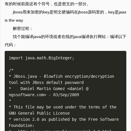
有的时候前面还有个符号，也是密文的一部分。
jboss用来加密的key是明文硬编码在jboss源码里的，key是jaas
is the way
解密过程：
找个能编译java的环境或者在线的java编译执行网站：编译以下
代码：
import java.math.BigInteger;

/*

* JBoss.java - Blowfish encryption/decryption 
tool with JBoss default password

*    Daniel Martin Gomez <daniel @ 
ngssoftware.com> - 03/Sep/2009

*

* This file may be used under the terms of the 
GNU General Public License

* version 2.0 as published by the Free Software 
Foundation:
