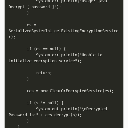
            System.err.println("Usage: java 
Decrypt [ password ]");

        }

        es = 
SerializedSystemIni.getExistingEncryptionService
();

        if (es == null) {

            System.err.println("Unable to 
initialize encryption service");

            return;

        }

        ces = new ClearOrEncryptedService(es);

        if (s != null) {

            System.out.println("\nDecrypted 
Password is:" + ces.decrypt(s));

        }

    }
