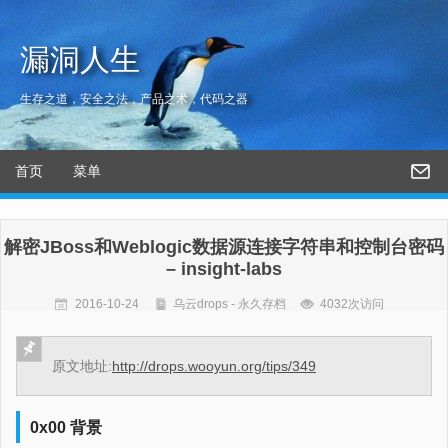
漏洞人生
生存之道，安全之法，产品之术，代码之器
首页
菜单
解密JBoss和Weblogic数据源连接字符串和控制台密码
– insight-labs
2016-10-24
乌云drops - 永久存档
4032次访问
原文地址:
http://drops.wooyun.org/tips/349
0x00 背景