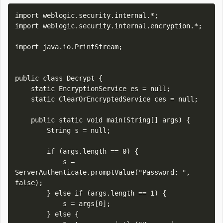
import weblogic.security.internal.*;

import weblogic.security.internal.encryption.*;

import java.io.PrintStream;

public class Decrypt {

    static EncryptionService es = null;

    static ClearOrEncryptedService ces = null;

    public static void main(String[] args) {

        String s = null;

        if (args.length == 0) {

            s = 
ServerAuthenticate.promptValue("Password: ", 
false);

        } else if (args.length == 1) {

            s = args[0];

        } else {
