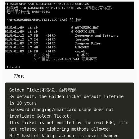
Tips:
Golden Ticket不多说，自行理解

By default, the Golden Ticket default lifetime 
is 10 years

password changing/smartcard usage does not 
invalidate Golden Ticket;

this ticket is not emitted by the real KDC, it's 
not related to ciphering methods allowed;

NTLM hash of krbtgt account is never changed 