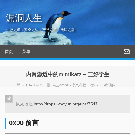
漏洞人生
生存之道，安全之法，产品之术，代码之器
首页
菜单
内网渗透中的mimikatz – 三好学生
2016-10-24
乌云drops - 永久存档
7635次访问
原文地址:
http://drops.wooyun.org/tips/7547
0x00 前言