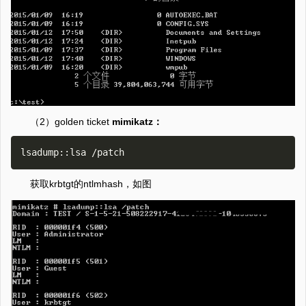
（2）golden ticket
mimikatz：
获取krbtgt的ntlmhash，如图