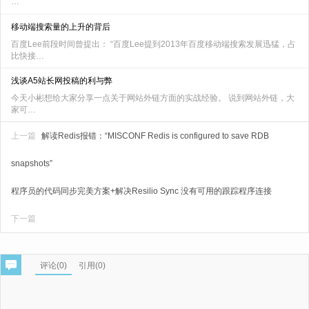
…
移动端搜索量的上升的背后
百度Lee前段时间曾提出： “百度Lee提到2013年百度移动端搜索发展迅猛，占
比快接…
浅谈A5站长网投稿的利与弊
今天小彬想给大家分享一点关于网站外链方面的实战经验。 说到网站外链，大
家可…
上一篇
解读Redis报错：“MISCONF Redis is configured to save RDB
snapshots”
程序员的代码同步完美方案+解决Resilio Sync 没有可用的跟踪程序连接
下一篇
评论(
0
)
引用(0)