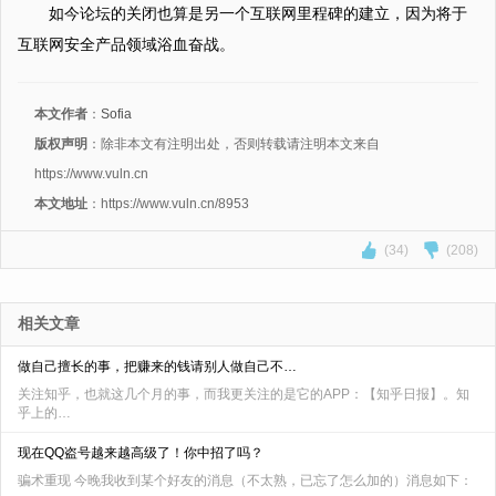
如今论坛的关闭也算是另一个互联网里程碑的建立，因为将于
互联网安全产品领域浴血奋战。
本文作者
：
Sofia
版权声明
：除非本文有注明出处，否则转载请注明本文来自
https://www.vuln.cn
本文地址
：https://www.vuln.cn/8953
(34)
(208)
相关文章
做自己擅长的事，把赚来的钱请别人做自己不…
关注知乎，也就这几个月的事，而我更关注的是它的APP：【知乎日报】。知
乎上的…
现在QQ盗号越来越高级了！你中招了吗？
骗术重现 今晚我收到某个好友的消息（不太熟，已忘了怎么加的）消息如下：