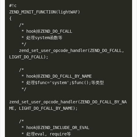
#!c

ZEND_MINIT_FUNCTION(lightWAF)

{

    /*

     * hook掉ZEND_DO_FCALL

     * 处理system函数等

     */

    zend_set_user_opcode_handler(ZEND_DO_FCALL, 
LIGHT_DO_FCALL);

    /*

     * hook掉ZEND_DO_FCALL_BY_NAME

     * 处理$func='system';$func();等类型

     */

zend_set_user_opcode_handler(ZEND_DO_FCALL_BY_NA
ME, LIGHT_DO_FCALL_BY_NAME);

    /*

     * hook掉ZEND_INCLUDE_OR_EVAL

     * 处理eval, require等
