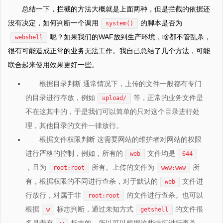
总结一下，拦截的方法大概就是上面两种，但是拦截的依据还
没有决定，如何判断一个调用
的脚本是否为
system()
呢？如果我们的WAF放到生产环境，啥都不管乱杀，
webshell
很有可能造成正常的业务无法工作。我自己总结了几个方法，可能
联合起来使用效果更好一些。
根据目录判断 通常情况下，上传的文件一般都有专门
的目录进行存放，例如
等，正常的业务文件是
upload/
不在这其中的，于是我们可以简单的只对这个目录进行处
理，其他目录的文件一律放行。
根据文件权限判断 这需要网站的维护者对网站的权限
进行严格的控制，例如，所有的
文件均是
web
644
，且为
所有。上传的文件为
所
root:root
www:www
有，根据权限的不同进行查杀，对于默认的
文件进
web
行放行，对属于非
的文件进行查杀。也可以
root:root
根据
标志判断，通过未知方式
的文件很
w
getshell