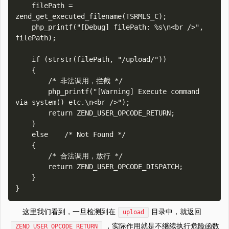
    filePath = 
zend_get_executed_filename(TSRMLS_C);

    php_printf("[Debug] filePath: %s\n<br />", 
filePath);

    if (strstr(filePath, "/upload/"))

    {

        /* 非法调用，拦截 */   

        php_printf("[Warning] Execute command 
via system() etc.\n<br />");

        return ZEND_USER_OPCODE_RETURN;

    }

    else    /* Not Found */

    {

        /* 合法调用，放行 */

        return ZEND_USER_OPCODE_DISPATCH;

    }

这里我们看到，一旦检测到在
目录中，就返回
upload
，实际作用就是不继续执行危险函数
ZEND_USER_OPCODE_RETURN