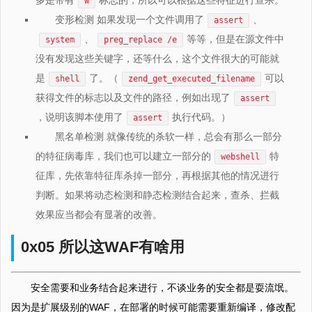
多是带有
标志的，所以可以根据这些特征进行查杀。
w
变形检测 如果发现一个文件调用了
、
assert
、
等等，但是在源文件中
system
preg_replace /e
没有发现这些关键字，还等什么，这个文件很大的可能就
是
了。（
可以
shell
zend_get_executed_filename
获得文件的标志以及文件的路径，例如出现了
assert
，说明该脚本使用了
执行代码。）
assert
黑名单检测 就像传统的杀软一样，总会有那么一部分
的特征病毒库，我们也可以建立一部分的
特
webshell
征库，先依靠特征库杀掉一部分，再根据其他的情况进行
判断。如果将动态检测和静态检测结合起来，查杀、拦截
效果应当都会有显著的改善。
0x05 所以这WAF有啥用
安全需要和业务结合起来进行，不谈业务的安全都是耍流氓。
因为是扩展级别的WAF，在部署的时候可能需要重新编译，修改配