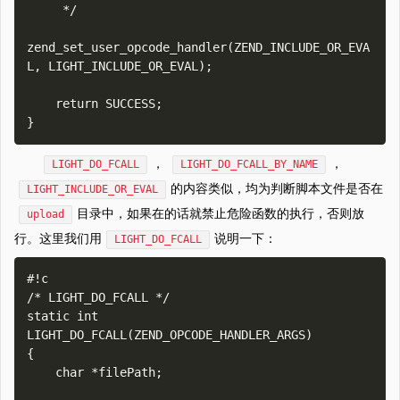
     */

zend_set_user_opcode_handler(ZEND_INCLUDE_OR_EVA
L, LIGHT_INCLUDE_OR_EVAL);

    return SUCCESS;

，
，
LIGHT_DO_FCALL
LIGHT_DO_FCALL_BY_NAME
的内容类似，均为判断脚本文件是否在
LIGHT_INCLUDE_OR_EVAL
目录中，如果在的话就禁止危险函数的执行，否则放
upload
行。这里我们用
说明一下：
LIGHT_DO_FCALL
#!c

/* LIGHT_DO_FCALL */

static int 
LIGHT_DO_FCALL(ZEND_OPCODE_HANDLER_ARGS)

{

    char *filePath;
