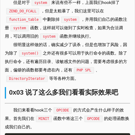
但是对于
来说有些不一样，上面我们hook掉了
system
，但是太粗暴了，我们这里可以在
ZEND_DO_FCALL
中删除掉
，并用我们自己的函数注
function_table
system
册
函数，这样就可以做到了实时检查，如果为合法调
system
用，可以调用旧的
函数并继续执行。
system
很明显这样做的话，确实减少了误杀，但是也增加了风险，因
为除了
之外还有很多可以用于执行命令的函数。除了
system()
执行命令，还有遍历目录、读敏感文件的问题，需要考虑很多的方
面，偏僻的函数都要考虑在内，还有
、
PHP SPL
等等各种方面。
DirectoryIterator
0x03 说了这么多我们看看实际效果吧
我们来看看hook三个
的方式会产生什么样子的效
OPCODE
果。首先我们在
函数中将这三个
的处理函数换
MINIT
OPCODE
成我们自己的。