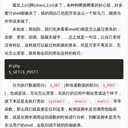
最近上(ri)网(zhan)上(ri)多了，各种狗啊盾啊看的好心烦，好多
蜜汁shell都被杀了，搞的我自己也想开发这么一个斩马刀，顺便当
作毕设来做了。
未知攻，焉知防。我们先来看看shell们都是怎么躲过查杀的：
加密、变形、回调、隐藏关键字……总之就是一句话，让自己变得
没有特征，这样就可以躲过狗和盾的查杀。但是万变不离其宗，无
论怎么变形，最终都会回到类似这样的格式：
#!php

分为执行数据部分(
)和传递数据的部分(
$_GET
$_POST
)，也就是说，无论怎么变形，在执行的过程中都会变成这个样子，
接下来还是去执行类似
,
,
等等
system()
exec()
eval()
函数，那么我们就直接定位到这里，检测该脚本是否调用危险函
数，或是在脚本调用这些函数的时候进行分析，判断该脚本是否为
非法用户的shell，会取到很不错的防御效果。