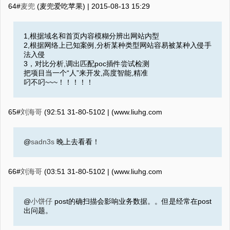
64#
麦兜
(麦兜爱吃苹果) |
2015-08-13 15:29
1,根据域名和首页内容模糊分辨出网站内型
2,根据网络上已知案例,分析某种类型网站容易被某种入侵手
法入侵
3，对比分析,调出匹配poc插件尝试检测
把项目当一个“人”来开发,高度智能,精准
叼不叼~~~！！！！！
65#
刘海哥
2015-08-13 15:29
(‮moc.ghuil.www) |
@
sadn3s
晚上去看看！
66#
刘海哥
2015-08-13 15:30
(‮moc.ghuil.www) |
@
小饼仔
post的确扫描会影响业务数据。。但是经常在post
出问题。