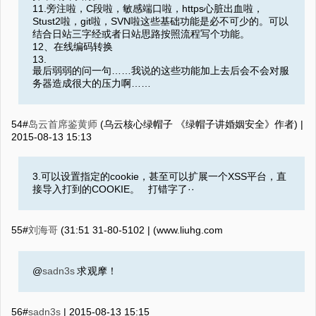
11.旁注啦，C段啦，敏感端口啦，https心脏出血啦，
Stust2啦，git啦，SVN啦这些基础功能是必不可少的。可以
结合日站三字经或者日站思路按照流程写个功能。
12、在线编码转换
13.
最后弱弱的问一句……我说的这些功能加上去后会不会对服
务器造成很大的压力啊……
54#
岛云首席鉴黄师
(乌云核心绿帽子 《绿帽子讲婚姻安全》作者) |
2015-08-13 15:13
3.可以设置指定的cookie，甚至可以扩展一个XSS平台，直
接导入打到的COOKIE。 打错字了··
55#
刘海哥
2015-08-13 15:13
(‮moc.ghuil.www) |
@
sadn3s
求观摩！
56#
sadn3s
|
2015-08-13 15:15