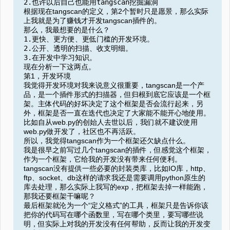
2.也许以后自己也能用tangscan挖掘漏洞
根据现在tangscan的定义，第2个暂时只是愿景，那么实际
上我就是为了赚钱才开发tangscan插件的。
那么，我最想要的是什么？
1.更快、更方便、更低门槛的开发环境。
2.公开、透明的扫描、收支明细。
3.在开发中学习知识。
现在分析一下这两点。
第1，开发环境
我觉得开发环境对我来说意义很重要，tangscan是一个产
品，是一个插件形式的扫描器，但归根到底它应该是一个框
架。主体代码的好坏决定了这个框架是否会流行起来，另
外，框架是否一直在迭代也决定了大家能不能开心地使用。
比如自从web.py的创始人去世以后，我们就不建议使用
web.py做开发了，社区也不再活跃。
所以，我觉得tangscan作为一个框架还欠缺点什么。
我是很早之前写过几个tangscan的插件，但感觉这个框架，
作为一个框架，它给我的开发没有带来任何便利。
tangscan没有提供一些必要的封装类库，比如IO库，http、
ftp、socket、db这样的请求我还是需要调用python原生的
库去处理，那么实际上我写的exp，把框架去掉一样能跑，
那我还要框架干嘛呢？
最后框架就沦为一个“定义格式”的工具，框架只是告诉你该
把你的代码写在哪个函数里，写在哪个类里，要写哪些说
明，但实际上对我的开发没有任何帮助，反而让我的开发变