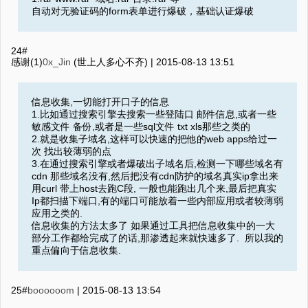
自动对无验证码的form表单进行爆破，基础认证爆破
24#
感谢(1)
0x_Jin
(世上人多心不齐) |
2015-08-13 13:51
信息收集,一切能打开口子的信息
1.比如通过搜索引擎去搜索一些登陆口 邮件信息,或者一些
敏感文件 备份,或者是一些sql文件 txt xls那些之类的
2.就是收集子域名,这样可以快速的把他的web apps给过一
次 找出较薄弱的点
3.在通过搜索引擎或者爆破出子域名后,检测一下哪些域名有
cdn 那些域名没有,然后把没有cdn防护的域名真实ip拿出来
用curl 带上host去跑C段, 一般也能跑出几个来,最后把真实
Ip都扫描下端口,有的端口可能放着一些内部应用或者较薄弱
应用之类的.
信息收集的方法太多了 如果通过工具把信息收集中的一大
部分工作都给完成了的话,那渗透起来就快速多了. 所以我的
重点偏向于信息收集.
25#
boooooom
|
2015-08-13 13:54