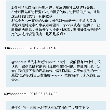
1.针对论坛自动化采集用户，然后调用社工裤进行爆破。
2.针对网站IP进行旁+C的扫描后的ip，进行端口扫描。通常
这会给我们意想不到的收获
3.说个自己一直想的功能，虽然对web攻击并无多大关系
就是根据特定字符串或者标题等，google或者扫全网ip，获
取摄像头信息，然后开发人脸识别系统，调用摄像头来对特
定的人进行识别侦测，是不是很叼！
39#
boooooom
|
2015-08-13 14:18
@
phith0n
首先非常感谢
phith0n
大牛，说的很有针对性，很
认真，很多也确实是我们现在存在的问题。你说的问题一定
会在我们接下来的产品迭代中得到体现。关于你提到的一个
愿景”也许以后自己也能用tangscan挖掘漏洞”；未来我们会
去做。
40#
boooooom
|
2015-08-13 14:22
@
卖C4的小男孩
已经有大牛写了插件了，赚了不少