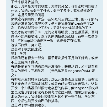
子带来额外收益的。
那么，具体是怎样的收益，怎样的分配，你什么时间扫描了
什么，我的exp命中了什么，命中了多少，究竟是谁说了
算，这是很重要的问题。
像我这有的白帽子肯定不会怀疑乌云的公正性，但不了解乌
云的开发者怎么能够相信，是不是我开发的exp命中了10
次，你告诉我我命中了5次，另外5次的钱就是你的了？
怎么才能对白帽子有一定的公开透明度，这也很重要。否则
调动不起来积极性，然后具体的钱是怎么赚，命中一次多少
钱，不同exp是否钱也不一致，这也最好有说明。
这块不好做，努力吧。。
这是对于收支的建议。
第3，学习
我相信还有很大一部分白帽子开发插件不是为了赚钱，或者
不是主要为了赚钱。
有的是抱着学习的态度来开发插件，获得汤圆，还可以查看
别人的插件，互相学习。（当然这不是tangscan的核心定
义）
有时候开发的时候我会想，这么开发是否速度最快，我有没
有必要自己去实现多线程，或者自己去实现异步请求。这是
开发一个扫描器的时候肯定会想的内容，但tangscan的文档
里也没告诉我们有没有必要考虑这些问题。如果没有必要，
那么为什么，我还是比较希望对这个有一些了解。学到东
西，今后也能开发自己的扫描器。
这是对于学习性的建议。