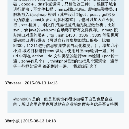
破，google，dns传送漏洞，只相信这三种），根据子域名
进行爬虫，弱文件扫描，nmap端口扫描。爬虫结果根据url
解析放入到sqlmap 检测（其中设计到get，post，get涉及
到伪静态，post又设计到多种格式），也可以加入命令执
行，xss 检测， 弱文件扫描根据扫描的类型做分析，比如
svn，git java的web.xml 自动爬下所有文件保存。 nmap 识
别端口对应的服务，ftp，ssh,1433，3306，3389 等常见可
爆破端口进行爆破（可以自行收集增加端口服务，比如
9200，11211进行信息收集或者自动化检测。）。增加几个
小点 域名目标进行cms 识别，使用对应exp轮训一遍。对
url 中存在.action , .do 文件类型的进行struts检测（poc轮一
遍，zone有几个），thinkphp框架的也把几个漏洞轮一遍等
等一些框架漏洞 都识别过一遍。 我就编到这了
37#
xsser
|
2015-08-13 14:13
@
phith0n
是的，但是其实也有很多白帽子自己也是企业
的，所以这里这里也可以站在企业的角度去考虑是否支持啊
38#
小威
|
2015-08-13 14:18