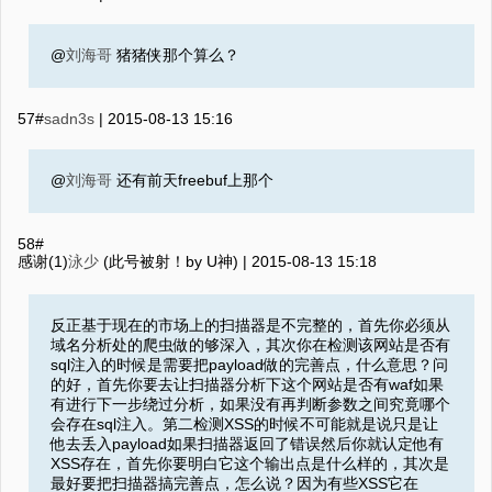
@
刘海哥
猪猪侠那个算么？
57#
sadn3s
|
2015-08-13 15:16
@
刘海哥
还有前天freebuf上那个
58#
感谢(1)
泳少
(此号被射！by U神) |
2015-08-13 15:18
反正基于现在的市场上的扫描器是不完整的，首先你必须从
域名分析处的爬虫做的够深入，其次你在检测该网站是否有
sql注入的时候是需要把payload做的完善点，什么意思？问
的好，首先你要去让扫描器分析下这个网站是否有waf如果
有进行下一步绕过分析，如果没有再判断参数之间究竟哪个
会存在sql注入。第二检测XSS的时候不可能就是说只是让
他去丢入payload如果扫描器返回了错误然后你就认定他有
XSS存在，首先你要明白它这个输出点是什么样的，其次是
最好要把扫描器搞完善点，怎么说？因为有些XSS它在