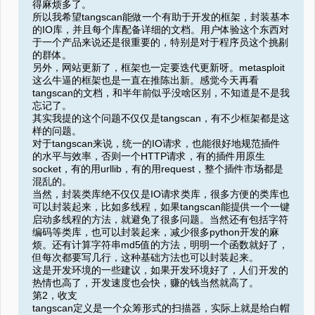
得麻烦多了。
所以我希望tangscan能做一个有助于开发的框架，封装基本
的IO库，并且每个库配备详细的文档。用户体验这个东西对
于一个产品来说还是很重要的，特别是对于程序员这个挑剔
的群体。
另外，网站更新了，框架也一定要迭代更新呀。metasploit
这么牛逼的框架也是一直在推陈出新。感觉今天再看
tangscan的文档，和半年前似乎没啥区别，不知道是不是我
忘记了。
其实我提的这个问题不仅仅是tangscan，有不少框架都是这
样的问题。
对于tangscan来说，统一的IO请求，也能很好地规范插件
的水平与效率，否则一个HTTP请求，有的插件用原生
socket，有的用urllib，有的用request，整个插件市场都是
混乱的。
当然，封装类库绝不仅仅是IO请求类库，很多方便的类库也
可以封装起来，比如多线程，如果tangscan能提供一个一键
启动多线程的方法，就避免了很多问题。当然还有包括字符
编码等类库，也可以封装起来，减少很多python开发的麻
烦。还有计算字符串md5值的方法，明明一个函数就好了，
但每次都要写几行，这种基础方法也可以封装起来。
这是开发环境的一些建议，如果开发环境好了，人们开发的
热情也高了，开发速度也会快，赚的钱当然就高了。
第2，收支
tangscan定义是一个众筹形式的扫描器，实际上就是给白帽