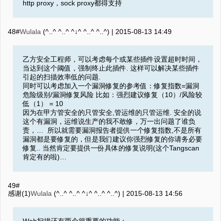
http proxy，sock proxy都得支持
48#
Wulala
(^..^ ^..^ ^↓^ ^..^ ^..^) |
2015-08-13 14:49
乙方安全工程师，可以考虑每个或某些插件设置超时时间，
当达到这个阈值，强制终止此插件. 这样可以解决某些插件
引起的扫描效率低的问题.
同时可以考虑加入一个漏洞修复的参考值：修复指数=漏洞
危险级别/漏洞修复风险 比如：强烈建议修复（10）/风险较
低（1） = 10
因为在甲方管安全的只管安全,管运维的只管运维. 安全的说
这个有漏洞，运维说生产的我不敢修，万一出问题了谁负
责，… 所以就需要漏洞报告者提供一个修复指数,不是所有
漏洞都是要修复的，但是我们建议你强烈修复的你请务必要
修复.. 当然肯定要提供一份具体的修复说明(这个Tangscan
肯定有的啦)…
49#
感谢(1)
Wulala
(^..^ ^..^ ^↓^ ^..^ ^..^) |
2015-08-13 14:56