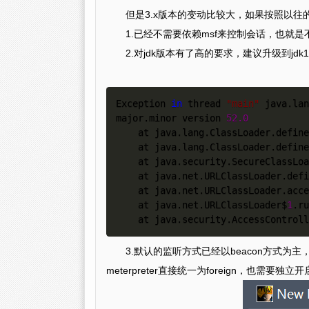
但是3.x版本的变动比较大，如果按照以往
1.已经不需要依赖msf来控制会话，也就是不经过
2.对jdk版本有了高的要求，建议升级到jd
Exception 
in
 thread 
"
main
"
 java.lan
major.minor version 
52.0
    at java.lang.ClassLoader.defineClass1(Native Method)

    at java.lang.ClassLoader.defi
    at java.security.SecureClass
    at java.net.URLClassLoader.de
    at java.net.URLClassLoader.acc
    at java.net.URLClassLoader$
1
.ru
    at java.security.AccessContro
3.默认的监听方式已经以beacon方式为主
meterpreter直接统一为foreign，也需要独