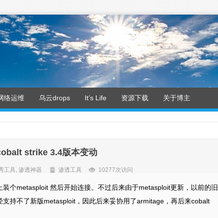
网络运维
乌云drops
It’s Life
资源下载
关于博主
balt strike 3.4版本变动
秀工具
,
渗透神器
渗透工具
10277次访问
上装个metasploit 然后开始连接。不过后来由于metasploit更新，以前的旧
经支持不了新版metasploit，因此后来妥协用了armitage，再后来cobalt