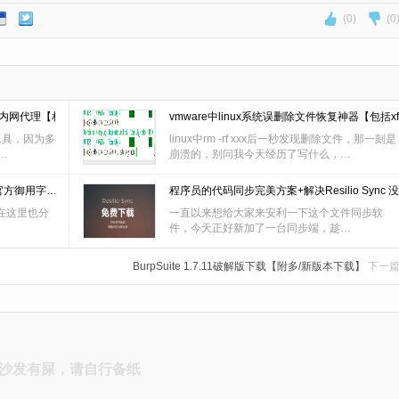
(0)
(0
快速实现内网代理【相当稳…
vmware中linux系统误删除文件恢复神器【包括xf
工具，因为多
linux中rm -rf xxx后一秒发现删除文件，那一刻是
…
崩溃的，别问我今天经历了写什么，…
官方御用字…
程序员的代码同步完美方案+解决Resilio Sync 
在这里也分
一直以来想给大家来安利一下这个文件同步软
件，今天正好新加了一台同步端，趁…
BurpSuite 1.7.11破解版下载【附多/新版本下载】
下一
沙发有屎，请自行备纸