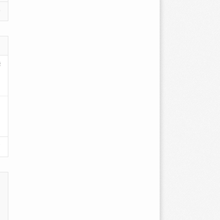
)
s…
没…
篇