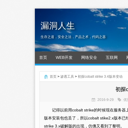
漏洞人生
生存之道，安全之法，产品之术，代码之器
首页
WEB开发
网络安全
互联网
首页
>
渗透工具
>
初探cobalt strike 3.4版本变动
初探co
2016-9-29
优
记得以前用cobalt strike的时候现在服务器
版本安装包也丢了，所以cobalt stike2.x版本已
strike 3.x破解版的出现，仿佛又看到了黎明。