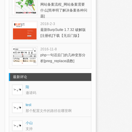
网站备案流程_网站备案需要
什么[简单明了解决备案各种问
题]
2018-2-3
最新BurpSuite 1.7.32 破解版
[注册机]下载【无后门版】
2016-11-8
php一句话后门的几种变形分
析[preg_replace函数]
最新评论
陆
邀请码
test
那个配置文件的路径在哪里啊
小山
支持