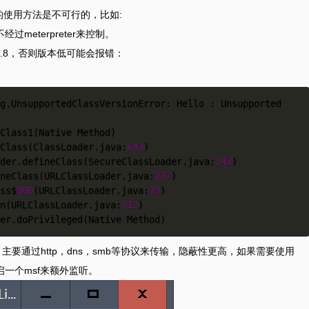
的使用方法是不可行的，比如:
meterpreter来控制。
k1.8，否则版本低可能会报错：
g.UnsupportedClassVersionError: Hello : Unsupported 
neClass(ClassLoader.java:
643
)

Loader.defineClass(SecureClassLoader.java:
142
)

fineClass(URLClassLoader.java:
277
)

ess$
000
(URLClassLoader.java:
73
)

n(URLClassLoader.java:
212
)

ller.doPrivileged(Native Method)
，主要通过http，dns，smb等协议来传输，隐蔽性更高，如果需要使用
立开启一个msf来额外监听。