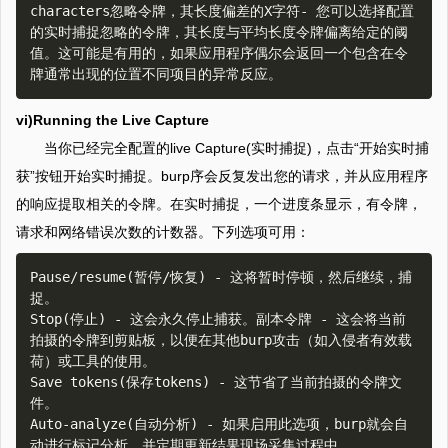
characters忽略令牌，其长度偏差的X字符- 您可以选择配置
的实时捕捉忽略的令牌，其长度与平均长度令牌偏离给定的阈
值。这可能是有用的，如果应用程序偶尔会返回一个包含在令
vi)Running the Live Capture
当你已经完全配置的live Capture(实时捕捉)，点击“开始实时捕
获”按钮开始实时捕捉。burp序会反复发出您的请求，并从应用程序
的响应提取相关的令牌。在实时捕捉，一个进度条显示，有令牌，
请求和网络错误次数的计数器。下列选项可用：
Pause/resume(暂停/恢复) - 这将暂时停顿，然后继续，捕
捉。  

Stop(停止) - 这会永久停止捕获。副本令牌 - 这会将当前
拍摄的令牌到剪贴板，以便在其他burp攻击（如入侵者有效载
荷）或工具的使用。  

Save tokens(保存tokens) - 这节省了当前拍摄的令牌文
件。  

Auto-analyze(自动分析) - 如果启用此选项，burp就会自
动进行标记分析，并定期更新结果现场采集过程中。  
