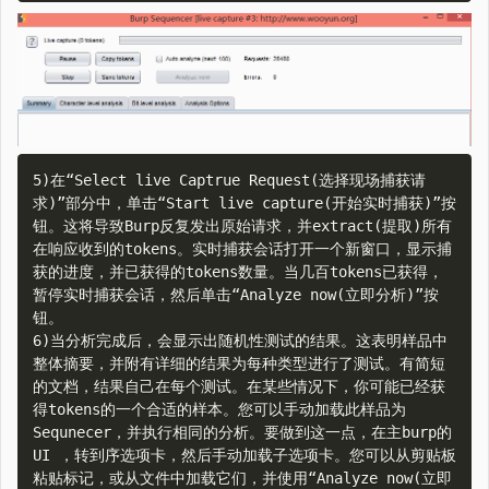
5)在“Select live Captrue Request(选择现场捕获请
求)”部分中，单击“Start live capture(开始实时捕获)”按
钮。这将导致Burp反复发出原始请求，并extract(提取)所有
在响应收到的tokens。实时捕获会话打开一个新窗口，显示捕
获的进度，并已获得的tokens数量。当几百tokens已获得，
暂停实时捕获会话，然后单击“Analyze now(立即分析)”按
钮。  

6)当分析完成后，会显示出随机性测试的结果。这表明样品中
整体摘要，并附有详细的结果为每种类型进行了测试。有简短
的文档，结果自己在每个测试。在某些情况下，你可能已经获
得tokens的一个合适的样本。您可以手动加载此样品为
Sequnecer，并执行相同的分析。要做到这一点，在主burp的
UI ，转到序选项卡，然后手动加载子选项卡。您可以从剪贴板
粘贴标记，或从文件中加载它们，并使用“Analyze now(立即