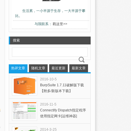
生活累，一小半源于生存，一大半源于攀
比。
与我联系：
戳这里>>
搜索
热评文章
随机文章
最近更新
最新文章
2016-10-5
BurpSuite 1.7.11破解版下载
【附多/新版本下载】
2016-11-5
Connectify Dispatch指定程序
使用指定网卡[运维神器]
密
2014-3-25