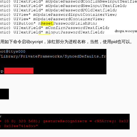
如下命令启动cycript，涂红部分为进程名称，当然，使用pid也可以。