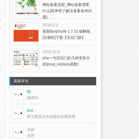
网站备案流程_网站备案需要
什么[简单明了解决备案各种问
题]
2018-2-3
最新BurpSuite 1.7.32 破解版
[注册机]下载【无后门版】
2016-11-8
php一句话后门的几种变形分
析[preg_replace函数]
最新评论
陆
邀请码
test
那个配置文件的路径在哪里啊
小山
支持