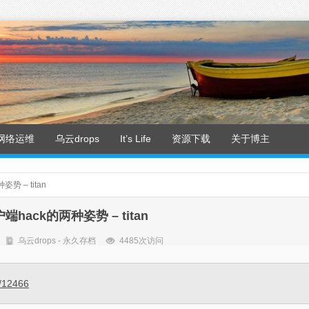
网络运维
乌云drops
It’s Life
资源下载
关于博主
势 – titan
户端hack的两种姿势 – titan
乌云drops - 永久存档
4485次访问
e/12466