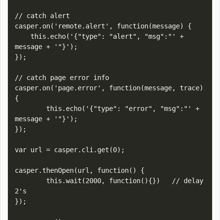
// catch alert 

casper.on('remote.alert', function(message) {

    this.echo('{"type": "alert", "msg":"' + 
message + '"}');

});

// catch page error info

casper.on('page.error', function(message, trace) 
{

        this.echo('{"type": "error", "msg":"' + 
message + '"}');

});

var url = casper.cli.get(0);

casper.thenOpen(url, function() {

        this.wait(2000, function(){})   // delay 
2's

});
