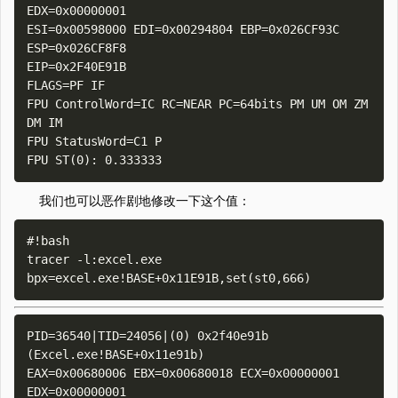
EDX=0x00000001

ESI=0x00598000 EDI=0x00294804 EBP=0x026CF93C 
ESP=0x026CF8F8

EIP=0x2F40E91B

FLAGS=PF IF

FPU ControlWord=IC RC=NEAR PC=64bits PM UM OM ZM 
DM IM

FPU StatusWord=C1 P

我们也可以恶作剧地修改一下这个值：
#!bash

tracer -l:excel.exe 
PID=36540|TID=24056|(0) 0x2f40e91b 
(Excel.exe!BASE+0x11e91b)

EAX=0x00680006 EBX=0x00680018 ECX=0x00000001 
EDX=0x00000001
