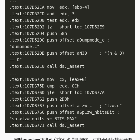
...

.text:107D52CA mov  edx, [ebp-4]

.text:107D52CD and  edx, 3

.text:107D52D0 test edx, edx

.text:107D52D2 jz   short loc_107D52E9

.text:107D52D4 push 58h

.text:107D52D6 push offset aDumpmode_c ; 
"dumpmode.c"

.text:107D52DB push offset aN30     ; "(n & 3) 
== 0"

.text:107D52E0 call ds:_assert

...

.text:107D6759 mov  cx, [eax+6]

.text:107D675D cmp  ecx, 0Ch

.text:107D6760 jle  short loc_107D677A

.text:107D6762 push 2D8h

.text:107D6767 push offset aLzw_c   ; "lzw.c"

.text:107D676C push offset aSpLzw_nbitsBit ; 
"sp->lzw_nbits <= BITS_MAX"

同时google一下条件和文件名是明智的，可能会因此找到开源