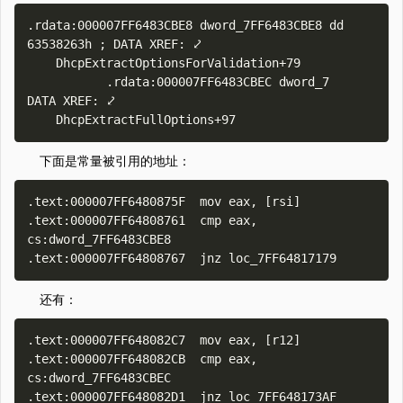
.rdata:000007FF6483CBE8 dword_7FF6483CBE8 dd 
63538263h ; DATA XREF: ⤦ 

    DhcpExtractOptionsForValidation+79

￼￼￼￼￼￼￼￼￼￼￼.rdata:000007FF6483CBEC dword_7                        
DATA XREF: ⤦ 

下面是常量被引用的地址：
.text:000007FF6480875F  mov eax, [rsi]

.text:000007FF64808761  cmp eax, 
cs:dword_7FF6483CBE8

还有：
.text:000007FF648082C7  mov eax, [r12]

.text:000007FF648082CB  cmp eax, 
cs:dword_7FF6483CBEC
