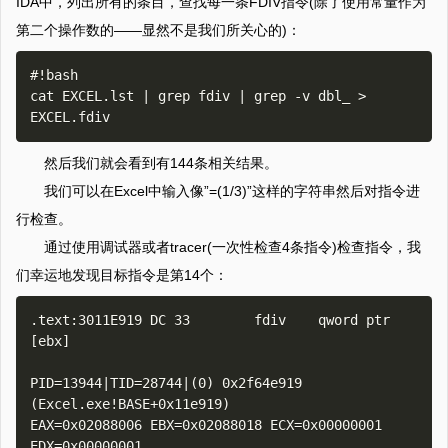
IDA中，列出所有的条目，查找每一条FDIV指令(除了使用常量作为
第二个操作数的——显然不是我们所关心的)：
#!bash

cat EXCEL.lst | grep fdiv | grep -v dbl_ > 
然后我们就会看到有144条相关结果。
我们可以在Excel中输入像”=(1/3)”这样的字符串然后对指令进
行检查。
通过使用调试器或者tracer(一次性检查4条指令)检查指令，我
们幸运地发现目标指令是第14个：
.text:3011E919 DC 33        fdiv    qword ptr 
[ebx]

PID=13944|TID=28744|(0) 0x2f64e919 
(Excel.exe!BASE+0x11e919)

EAX=0x02088006 EBX=0x02088018 ECX=0x00000001 
EDX=0x00000001
