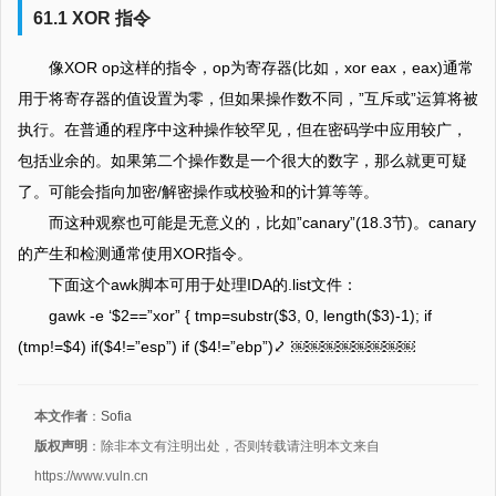
61.1 XOR 指令
像XOR op这样的指令，op为寄存器(比如，xor eax，eax)通常
用于将寄存器的值设置为零，但如果操作数不同，”互斥或”运算将被
执行。在普通的程序中这种操作较罕见，但在密码学中应用较广，
包括业余的。如果第二个操作数是一个很大的数字，那么就更可疑
了。可能会指向加密/解密操作或校验和的计算等等。
而这种观察也可能是无意义的，比如”canary”(18.3节)。canary
的产生和检测通常使用XOR指令。
下面这个awk脚本可用于处理IDA的.list文件：
gawk -e ‘$2==”xor” { tmp=substr($3, 0, length($3)-1); if
(tmp!=$4) if($4!=”esp”) if ($4!=”ebp”)⤦ ￼￼￼￼￼￼￼￼
本文作者
：
Sofia
版权声明
：除非本文有注明出处，否则转载请注明本文来自
https://www.vuln.cn