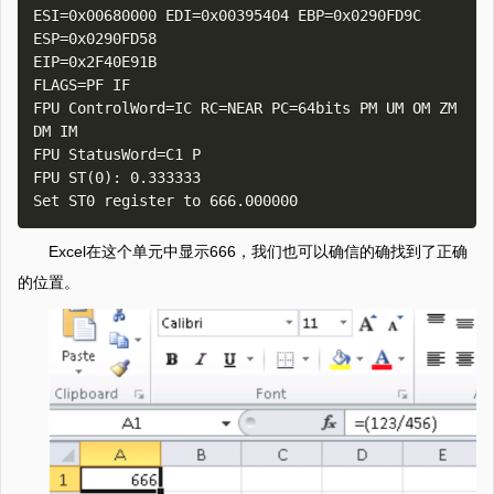
ESI=0x00680000 EDI=0x00395404 EBP=0x0290FD9C 
ESP=0x0290FD58

EIP=0x2F40E91B

FLAGS=PF IF

FPU ControlWord=IC RC=NEAR PC=64bits PM UM OM ZM 
DM IM

FPU StatusWord=C1 P

FPU ST(0): 0.333333

Excel在这个单元中显示666，我们也可以确信的确找到了正确
的位置。